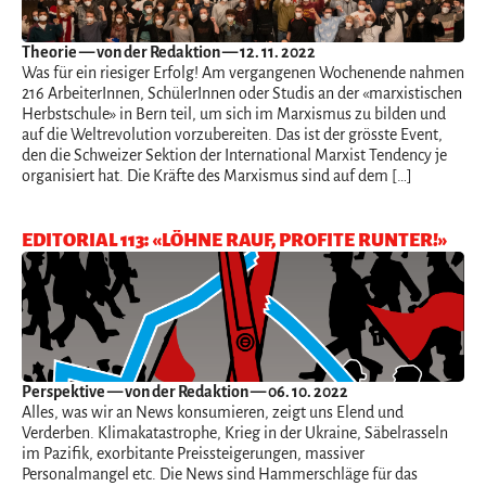
Theorie
— von der Redaktion — 12. 11. 2022
Was für ein riesiger Erfolg! Am vergangenen Wochenende nahmen
216 ArbeiterInnen, SchülerInnen oder Studis an der «marxistischen
Herbstschule» in Bern teil, um sich im Marxismus zu bilden und
auf die Weltrevolution vorzubereiten. Das ist der grösste Event,
den die Schweizer Sektion der International Marxist Tendency je
organisiert hat. Die Kräfte des Marxismus sind auf dem […]
EDITORIAL 113: «LÖHNE RAUF, PROFITE RUNTER!»
Perspektive
— von der Redaktion — 06. 10. 2022
Alles, was wir an News konsumieren, zeigt uns Elend und
Verderben. Klimakatastrophe, Krieg in der Ukraine, Säbelrasseln
im Pazifik, exorbitante Preissteigerungen, massiver
Personalmangel etc. Die News sind Hammerschläge für das