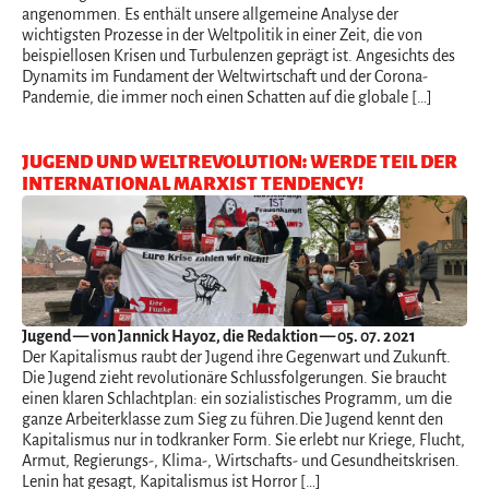
angenommen. Es enthält unsere allgemeine Analyse der
wichtigsten Prozesse in der Weltpolitik in einer Zeit, die von
beispiellosen Krisen und Turbulenzen geprägt ist. Angesichts des
Dynamits im Fundament der Weltwirtschaft und der Corona-
Pandemie, die immer noch einen Schatten auf die globale […]
JUGEND UND WELTREVOLUTION: WERDE TEIL DER
INTERNATIONAL MARXIST TENDENCY!
Jugend
— von Jannick Hayoz, die Redaktion — 05. 07. 2021
Der Kapitalismus raubt der Jugend ihre Gegenwart und Zukunft.
Die Jugend zieht revolutionäre Schlussfolgerungen. Sie braucht
einen klaren Schlachtplan: ein sozialistisches Programm, um die
ganze Arbeiterklasse zum Sieg zu führen.Die Jugend kennt den
Kapitalismus nur in todkranker Form. Sie erlebt nur Kriege, Flucht,
Armut, Regierungs-, Klima-, Wirtschafts- und Gesundheitskrisen.
Lenin hat gesagt, Kapitalismus ist Horror […]