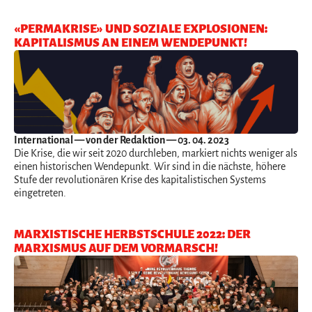
«PERMAKRISE» UND SOZIALE EXPLOSIONEN:
KAPITALISMUS AN EINEM WENDEPUNKT!
International
— von der Redaktion — 03. 04. 2023
Die Krise, die wir seit 2020 durchleben, markiert nichts weniger als
einen historischen Wendepunkt. Wir sind in die nächste, höhere
Stufe der revolutionären Krise des kapitalistischen Systems
eingetreten.
MARXISTISCHE HERBSTSCHULE 2022: DER
MARXISMUS AUF DEM VORMARSCH!