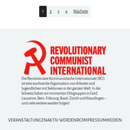
Navigation
1
2
3
4
Nächste
Die Revolutionäre Kommunistische Internationale (RCI)
ist eine wachsende Organisation von Arbeiter und
Jugendlichen mit Sektionen in der ganzen Welt. In der
Schweiz haben wir momentan Ortsgruppen in Genf,
Lausanne, Bern, Fribourg, Basel, Zürich und Kreuzlingen –
und viele weitere werden folgen!
VERANSTALTUNGEN
AKTIV WERDEN
RCI
IMPRESSUM
MEDIEN