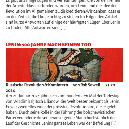
Es gibt unzählige Lügen und Verleumdungen, die von den Feinen
der Arbeiterklasse erfunden wurden, um Lenin und die Idee der
Revolution im Allgemeinen zu diskreditieren.Wir denken, dass es
an der Zeit ist, die Dinge richtig zu stellen.Im Folgenden Artikel
sind kurze Antworten auf einige der häufigsten Lügen über Lenin
zu finden. Alle Antworten sind […]
LENIN: 100 JAHRE NACH SEINEM TOD
Russische Revolution & Komintern
— von Rob Sewell — 21. 01.
2024
Am 21. Januar 2024 jährt sich zum hundertsten Mal der Todestag
von Wladimir Iljitsch Uljanow, der Welt besser bekannt als Lenin.
Er war zweifellos einer der grössten Revolutionäre, die je gelebt
haben. Durch seine Rolle in der Führung der bolschewistischen
Partei veränderte dieser herausragende Mann buchstäblich den
Lauf der Geschichte.Lenins ganzes Leben war der Befreiung […]