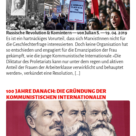
Russische Revolution & Komintern
— von Julian S. — 19. 04. 2019
Es ist ein hartnäckiges Vorurteil, dass sich MarxistInnen nicht für
die Geschlechterfrage interessierten. Doch keine Organisation hat
so entschieden und engagiert für die Emanzipation der Frau
gekämpft, wie die junge Kommunistische Internationale.«Die
Diktatur des Proletariats kann nur unter dem regen und aktiven
Anteil der Frauen der Arbeiterklasse verwirklicht und behauptet
werden», verkündet eine Resolution, […]
100 JAHRE DANACH: DIE GRÜNDUNG DER
KOMMUNISTISCHEN INTERNATIONALEN