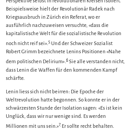
Perspektive selbst in revolutionären Kreisen isoliert.
Beispielsweise hielt der Revolutionär Radek nach
Kriegsausbruch in Zürich ein Referat, wo er
ausführlich nachzuweisen versuchte, «dass die
kapitalistische Welt für die sozialistische Revolution
5
noch nicht reif sei».
Und der Schweizer Sozialist
Robert Grimm bezeichnete Lenins Positionen «Nahe
6
dem politischen Delirium».
Sie alle verstanden nicht,
dass Lenin die Waffen für den kommenden Kampf
schärfte.
Lenin liess sich nicht beirren: Die Epoche der
Weltrevolution hatte begonnen. So konnte er in der
schwärzesten Stunde der Isolation sagen: «Es ist kein
Unglück, dass wir nur wenige sind. Es werden
7
Millionen mit uns sein.»
Er sollte recht behalten.