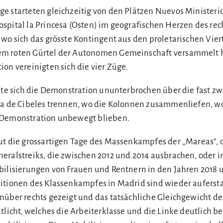
e starteten gleichzeitig von den Plätzen Nuevos Ministeri
spital la Princesa (Osten) im geografischen Herzen des rec
 wo sich das grösste Kontingent aus den proletarischen Vier
m roten Gürtel der Autonomen Gemeinschaft versammelt h
on vereinigten sich die vier Züge.
kte sich die Demonstration ununterbrochen über die fast zw
za de Cibeles trennen, wo die Kolonnen zusammenliefen, w
 Demonstration unbewegt blieben.
ut die grossartigen Tage des Massenkampfes der „Mareas“, 
eralstreiks, die zwischen 2012 und 2014 ausbrachen, oder i
bilisierungen von Frauen und Rentnern in den Jahren 2018 u
itionen des Klassenkampfes in Madrid sind wieder auferst
nüber rechts gezeigt und das tatsächliche Gleichgewicht der
tlicht, welches die Arbeiterklasse und die Linke deutlich be