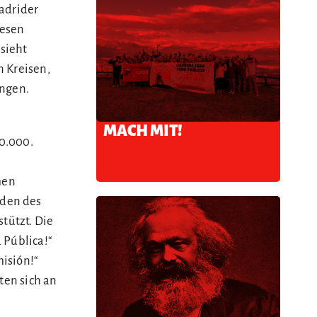
Madrider
wesen
 sieht
n Kreisen,
ingen.
MACH MIT!
0.000.
men
nden des
tützt. Die
 Pública!“
isión!“
ten sich an