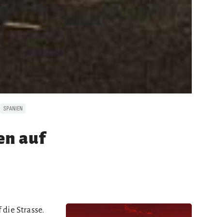
SPANIEN
en auf
die Strasse.