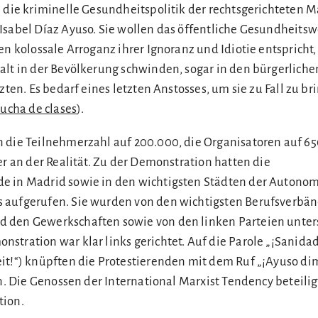
n die kriminelle Gesundheitspolitik der rechtsgerichteten 
Isabel Díaz Ayuso. Sie wollen das öffentliche Gesundheits
en kolossale Arroganz ihrer Ignoranz und Idiotie entspricht,
alt in der Bevölkerung schwinden, sogar in den bürgerliche
zten. Es bedarf eines letzten Anstosses, um sie zu Fall zu br
lucha de clases
).
 die Teilnehmerzahl auf 200.000, die Organisatoren auf 65
er an der Realität. Zu der Demonstration hatten die
e in Madrid sowie in den wichtigsten Städten der Autono
 aufgerufen. Sie wurden von den wichtigsten Berufsverbä
 den Gewerkschaften sowie von den linken Parteien unters
stration war klar links gerichtet. Auf die Parole „¡Sanidad
it!“) knüpften die Protestierenden mit dem Ruf „¡Ayuso dim
an. Die Genossen der International Marxist Tendency beteilig
tion.