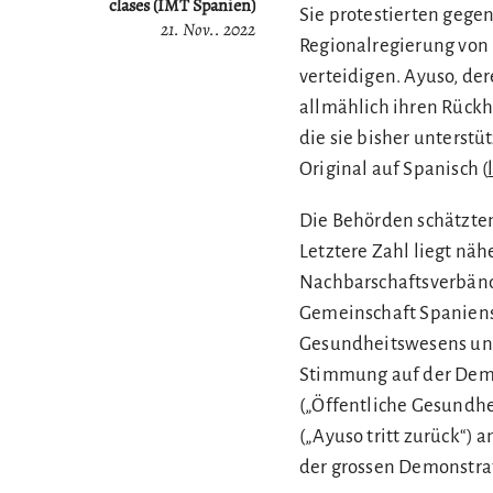
clases (IMT Spanien)
Sie protestierten gege
21. Nov.. 2022
Regionalregierung von 
verteidigen. Ayuso, der
allmählich ihren Rückh
die sie bisher unterstüt
Original auf Spanisch (
Die Behörden schätzten
Letztere Zahl liegt näh
Nachbarschaftsverbänd
Gemeinschaft Spaniens
Gesundheitswesens und
Stimmung auf der Demon
(„Öffentliche Gesundhe
(„Ayuso tritt zurück“) 
der grossen Demonstra