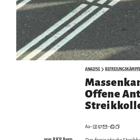
ANALYSE
BEFREIUNGSKÄMPF
Massenkam
Offene Ant
Streikkoll
Aa
–
–
von RKP Bern