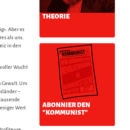
THEORIE
ig». Aber es
es als uns.
iz in den
 voller Wucht
n Gewalt. Um
sländer –
ttausende
ABONNIER DEN
weniger Wert
"KOMMUNIST"
Profiteure