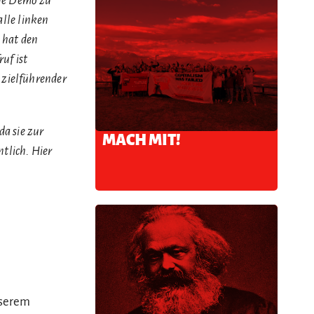
ine Demo zu
alle linken
 hat den
uf ist
 zielführender
da sie zur
MACH MIT!
tlich. Hier
nserem