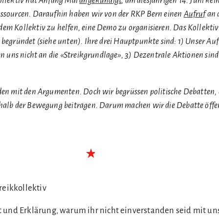
kollektiv hat Anfang Mai
angekündigt
, am diesjährigen 14. Juni ke
essourcen. Daraufhin haben wir von der RKP Bern einen
Aufruf
an 
em Kollektiv zu helfen, eine Demo zu organisieren. Das Kollektiv
begründet (siehe unten). Ihre drei Hauptpunkte sind: 1) Unser Aufr
ten uns nicht an die «Streikgrundlage», 3) Dezentrale Aktionen sind
den mit den Argumenten. Doch wir begrüssen politische Debatten, 
rhalb der Bewegung beitragen. Darum machen wir die Debatte öffen
reikkollektiv
 und Erklärung, warum ihr nicht einverstanden seid mit u