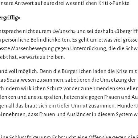
nsere Antwort auf eure drei wesentlichen Kritik-Punkte:
rgriffig»
entspreche nicht eurem «Wunsch» und sei deshalb «übergriff
 persönliche Befindlichkeiten. Es geht um etwas viel grösser
össte Massenbewegung gegen Unterdrückung, die die Schwe
ebt hat, vorwärts zu treiben.
und voll möglich. Denn die Bürgerlichen laden die Krise mit
n das Sozialwesen zusammen, sabotieren die Umsetzung der
erhindern wirklichen Schutz vor der zunehmenden sexuelle
enken und uns zu spalten, hetzen sie gegen Frauen und Au
egen all das braut sich ein tiefer Unmut zusammen. Hunder
r hinnehmen, dass Frauen und Ausländer in diesem System 
eine Schlussfolgerung: Es braucht eine Offensive gegen die 