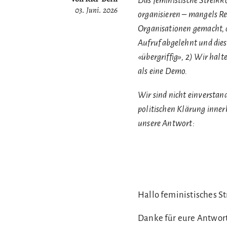
Das feministische Streik
03. Juni. 2026
organisieren – mangels R
Organisationen gemacht, d
Aufruf abgelehnt und dies 
«übergriffig», 2) Wir hal
als eine Demo.
Wir sind nicht einverstan
politischen Klärung inne
unsere Antwort:
Hallo feministisches St
Danke für eure Antwort