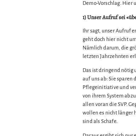
Demo-Vorschlag. Hier u
1) Unser Aufruf sei «übe
Ihr sagt, unser Aufruf 
geht doch hier nicht um
Nämlich darum, die gr
letzten Jahrzehnten erl
Das ist dringend nötig 
auf uns ab: Sie spare
Pflegeinitiative und v
von ihrem System abzul
allen voran die SVP. G
wollen es nicht länge
sind als Schafe.
Daraus ergibt sich nur 