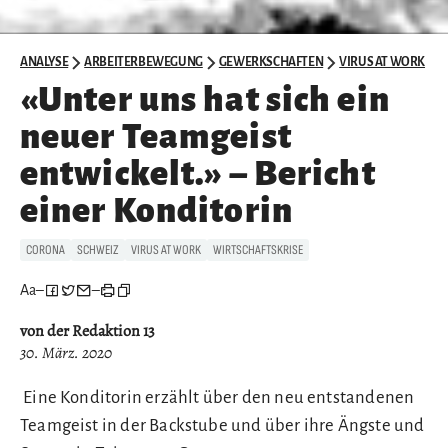
ANALYSE
ARBEITERBEWEGUNG
GEWERKSCHAFTEN
VIRUS AT WORK
«Unter uns hat sich ein
neuer Teamgeist
entwickelt.» – Bericht
einer Konditorin
CORONA
SCHWEIZ
VIRUS AT WORK
WIRTSCHAFTSKRISE
Aa
–
–
von der Redaktion 13
30. März. 2020
Eine Konditorin erzählt über den neu entstandenen
Teamgeist in der Backstube und über ihre Ängste und