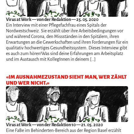
Virus at Work
— von der Redaktion — 25. 05. 2020
Ein Interview mit einer Pflegefachfrau eines Spitals der
Nordwestschweiz. Sie erzählt über ihre Arbeitsbedingungen vor
und während Corona, den Missständen in den Spitälern, ihren
Erwartungen an die Gewerkschaften und ihren Forderungen für ein
qualitativ hochwertiges Gesundheitssystem. Dieses Interview gibt
es auch zum hören!Was sind deine Erfahrungen am Arbeitsplatz
und im Austausch mit KollegInnen in deinem […]
«IM AUSNAHMEZUSTAND SIEHT MAN, WER ZÄHLT
UND WER NICHT.»
Virus at Work
— von der Redaktion 10 — 21. 05. 2020
Eine FaBe im Behinderten-Bereich aus der Region Basel erzählt