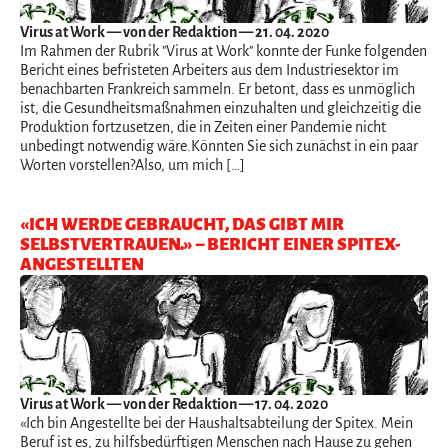
Virus at Work
— von der Redaktion — 21. 04. 2020
Im Rahmen der Rubrik "Virus at Work" konnte der Funke folgenden
Bericht eines befristeten Arbeiters aus dem Industriesektor im
benachbarten Frankreich sammeln. Er betont, dass es unmöglich
ist, die Gesundheitsmaßnahmen einzuhalten und gleichzeitig die
Produktion fortzusetzen, die in Zeiten einer Pandemie nicht
unbedingt notwendig wäre.Könnten Sie sich zunächst in ein paar
Worten vorstellen?Also, um mich […]
«ICH WERDE GEBRAUCHT, DAS GIBT MIR
SELBSTVERTRAUEN.» – BERICHT EINER SPITEX-
ANGESTELLTEN
Virus at Work
— von der Redaktion — 17. 04. 2020
«Ich bin Angestellte bei der Haushaltsabteilung der Spitex. Mein
Beruf ist es, zu hilfsbedürftigen Menschen nach Hause zu gehen