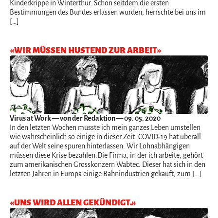
Kinderkrippe in Winterthur. Schon seitdem die ersten
Bestimmungen des Bundes erlassen wurden, herrschte bei uns im
[…]
«WIR MÜSSEN HUSTEND ZUR ARBEIT»
Virus at Work
— von der Redaktion — 09. 05. 2020
In den letzten Wochen musste ich mein ganzes Leben umstellen
wie wahrscheinlich so einige in dieser Zeit. COVID-19 hat überall
auf der Welt seine spuren hinterlassen. Wir Lohnabhängigen
müssen diese Krise bezahlen.Die Firma, in der ich arbeite, gehört
zum amerikanischen Grosskonzern Wabtec. Dieser hat sich in den
letzten Jahren in Europa einige Bahnindustrien gekauft, zum […]
«UNS WIRD ALLEN GEKÜNDIGT.»