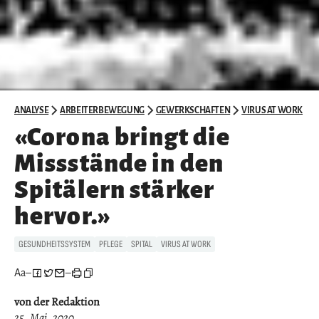
ANALYSE
ARBEITERBEWEGUNG
GEWERKSCHAFTEN
VIRUS AT WORK
«Corona bringt die
Missstände in den
Spitälern stärker
hervor.»
GESUNDHEITSSYSTEM
PFLEGE
SPITAL
VIRUS AT WORK
Aa
–
–
von der Redaktion
25. Mai. 2020