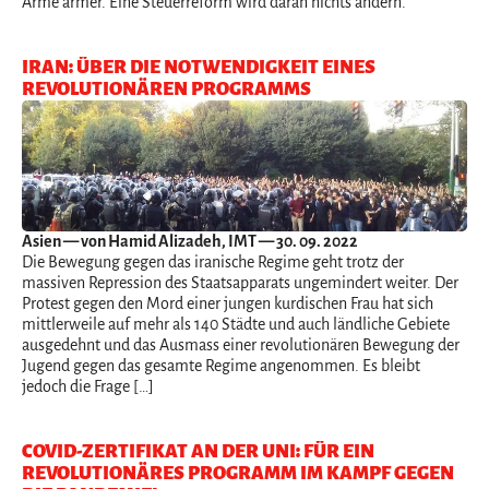
Arme ärmer. Eine Steuerreform wird daran nichts ändern.
IRAN: ÜBER DIE NOTWENDIGKEIT EINES
REVOLUTIONÄREN PROGRAMMS
Asien
— von Hamid Alizadeh, IMT — 30. 09. 2022
Die Bewegung gegen das iranische Regime geht trotz der
massiven Repression des Staatsapparats ungemindert weiter. Der
Protest gegen den Mord einer jungen kurdischen Frau hat sich
mittlerweile auf mehr als 140 Städte und auch ländliche Gebiete
ausgedehnt und das Ausmass einer revolutionären Bewegung der
Jugend gegen das gesamte Regime angenommen. Es bleibt
jedoch die Frage […]
COVID-ZERTIFIKAT AN DER UNI: FÜR EIN
REVOLUTIONÄRES PROGRAMM IM KAMPF GEGEN