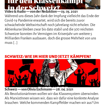
Video & Audio
— von der Redaktion — 03. 05. 2021
Während uns dieses Jahr dank der Impfung vielleicht das Ende der
Covid-19 Pandemie erwartet, wird sich die bereits zuvor
schwächelnde Weltwirtschaft noch jahrelang nicht erholen. Die
Aktienkurse bleiben zwar bis dato stabil und die 300 reichsten
Schweizer konnten ihr Vermögen im Krisenjahr um weitere 5
Milliarden Franken ausbauen, doch die grosse Mehrheit von uns
muss […]
SCHWEIZ: WIE IM HIER UND JETZT KÄMPFEN?
Schweiz
— von Olivia Eschmann — 28. 04. 2021
Als RevolutionärInnen wollen wir das Klassensystem überwinden.
Als MarxistInnen wissen wir, dass wir dafür eine konkrete Analyse
brauchen: Welche kommenden Kampffelder machen wir aus? Um