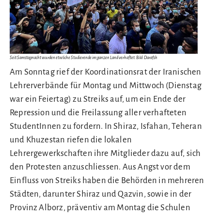
Seit Samstagnacht wurden etwliche Studierende im ganzen Land verhaftet. Bild: Darafsh
Am Sonntag rief der Koordinationsrat der Iranischen
Lehrerverbände für Montag und Mittwoch (Dienstag
war ein Feiertag) zu Streiks auf, um ein Ende der
Repression und die Freilassung aller verhafteten
StudentInnen zu fordern. In Shiraz, Isfahan, Teheran
und Khuzestan riefen die lokalen
Lehrergewerkschaften ihre Mitglieder dazu auf, sich
den Protesten anzuschliessen. Aus Angst vor dem
Einfluss von Streiks haben die Behörden in mehreren
Städten, darunter Shiraz und Qazvin, sowie in der
Provinz Alborz, präventiv am Montag die Schulen