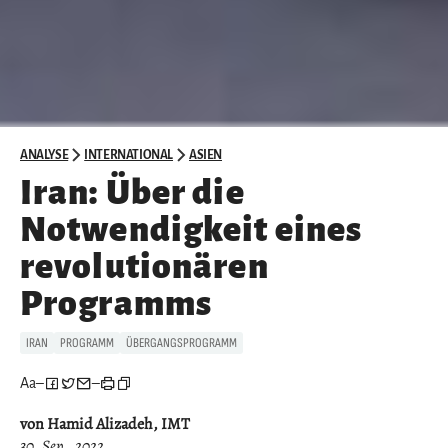
ANALYSE
INTERNATIONAL
ASIEN
Iran: Über die
Notwendigkeit eines
revolutionären
Programms
IRAN
PROGRAMM
ÜBERGANGSPROGRAMM
Aa
–
–
von Hamid Alizadeh, IMT
30. Sep.. 2022