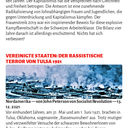
seit Jahren. Der Kapitalismus hat die Versprechen nach Gleichheit
und Freiheit betrogen. Die Antwort ist eine zunehmende
Radikalisierung von lohnabhängigen Frauen und Jugendlichen, die
gegen Unterdrückung und Kapitalismus kämpfen. Der
Frauenstreik 2019 war ein inspirierender Beweis für diese explosive
Kampfbereitschaft in der Schweizer Arbeiterklasse. Die Bilanz vier
Jahre danach ist allerdings erschütternd: Nichts hat sich
verbessert!
VEREINIGTE STAATEN: DER RASSISTISCHE
TERROR VON TULSA 1921
Nordamerika
— von John Peterson von Socialist Revolution — 13.
12. 2021
Vor einhundert Jahren, am 31. Mai und am 1. Juni 1921, brachen in
Tulsa, Oklahoma, sogenannte „Rassenunruhen“ aus. Trotz mutiger
und verzweifelter Versuche der schwarzen BewohnerInnen von