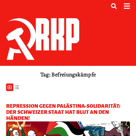
Tag: Befreiungskämpfe
REPRESSION GEGEN PALÄSTINA-SOLIDARITÄT:
DER SCHWEIZER STAAT HAT BLUT AN DEN
HÄNDEN!
Socialist Appeal