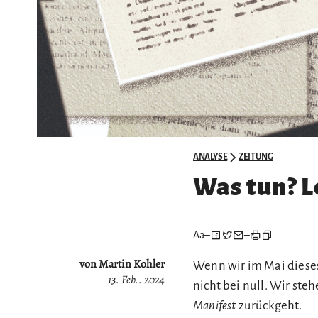
ANALYSE
ZEITUNG
Was tun? L
Aa
–
–
von Martin Kohler
Wenn wir im Mai dieses
13. Feb.. 2024
nicht bei null. Wir steh
Manifest
zurückgeht.