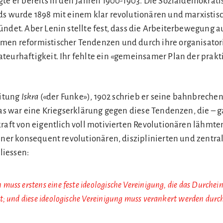
gte er bereits in den Jahren 1900-1903. Die Sozialdemokrati
ds wurde 1898 mit einem klar revolutionären und marxistis
ündet. Aber Lenin stellte fest, dass die Arbeiterbewegung 
men reformistischer Tendenzen und durch ihre organisator
teurhaftigkeit. Ihr fehlte ein «gemeinsamer Plan der prakt
eitung
Iskra
(«der Funke»), 1902 schrieb er seine bahnbreche
s war eine Kriegserklärung gegen diese Tendenzen, die – g
raft von eigentlich voll motivierten Revolutionären lähmten
iner konsequent revolutionären, disziplinierten und zentral
liessen:
muss erstens eine feste ideologische Vereinigung, die das Durchei
t; und diese ideologische Vereinigung muss verankert werden durch