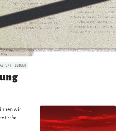
AS TUN?
ZEITUNG
tung
innen wir
stische