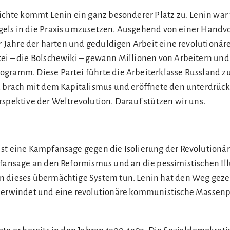
ichte kommt Lenin ein ganz besonderer Platz zu. Lenin war 
els in die Praxis umzusetzen. Ausgehend von einer Handvo
er Jahre der harten und geduldigen Arbeit eine revolutionäre
ei – die Bolschewiki – gewann Millionen von Arbeitern und
gramm. Diese Partei führte die Arbeiterklasse Russland z
, brach mit dem Kapitalismus und eröffnete den unterdrüc
rspektive der Weltrevolution. Darauf stützen wir uns.
st eine Kampfansage gegen die Isolierung der Revolutionär
pfansage an den Reformismus und an die pessimistischen Il
n dieses übermächtige System tun. Lenin hat den Weg geze
überwindet und eine revolutionäre kommunistische Massenp