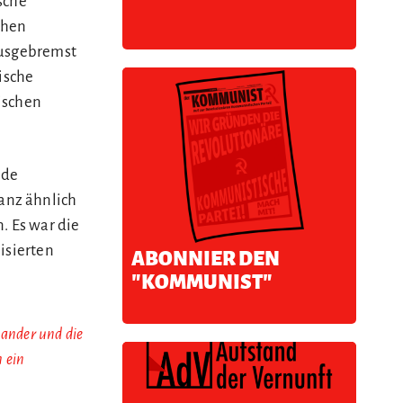
sche
chen
ausgebremst
ische
ischen
nde
anz ähnlich
. Es war die
isierten
ABONNIER DEN
"KOMMUNIST"
nander und die
 ein