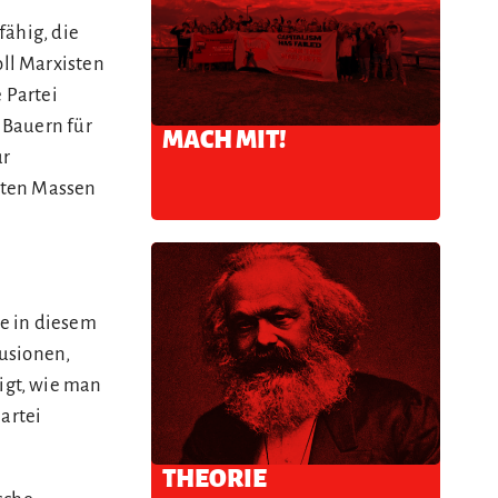
fähig, die
ll Marxisten
 Partei
 Bauern für
MACH MIT!
ur
kten Massen
e in diesem
lusionen,
igt, wie man
artei
THEORIE