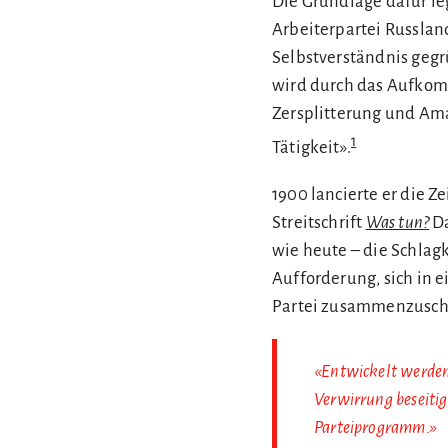
Die Grundlage dafür le
Arbeiterpartei Russlan
Selbstverständnis gegr
wird durch das Aufkom
Zersplitterung und Ama
1
Tätigkeit».
1900 lancierte er die Z
Streitschrift
Was tun?
Da
wie heute – die Schlagk
Aufforderung, sich in e
Partei zusammenzusch
«Entwickelt werden 
Verwirrung beseitig
Parteiprogramm.»