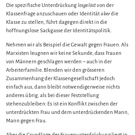
Die spezifische Unterdrückung
losgelöst
von der
Klassenfrage anzuschauen oder Identität
über
die
Klasse zu stellen, führt dagegen direkt in die
hoffnungslose Sackgasse der Identitätspolitik.
Nehmen wir als Beispiel die Gewalt gegen Frauen. Als
Marxisten leugnen wir keine Sekunde, dass Frauen
von Männern geschlagen werden – auch in der
Arbeiterfamilie. Blenden wir den grösseren
Zusammenhang der Klassengesellschaft jedoch
einfach aus, dann bleibt notwendigerweise nichts
anderes übrig, als bei dieser Feststellung
stehenzubleiben: Es ist ein Konflikt zwischen der
unterdrückten Frau und dem unterdrückenden Mann,
Mann gegen Frau.
Aber die Grundlage der Frauenunterdrückung liegt in