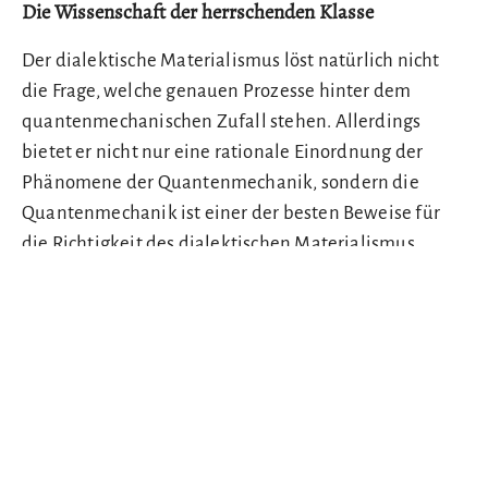
Die Wissenschaft der herrschenden Klasse
Der dialektische Materialismus löst natürlich nicht
die Frage, welche genauen Prozesse hinter dem
quantenmechanischen Zufall stehen. Allerdings
bietet er nicht nur eine rationale Einordnung der
Phänomene der Quantenmechanik, sondern die
Quantenmechanik ist einer der besten Beweise für
die Richtigkeit des dialektischen Materialismus.
Doch genau aus dieser Philosophie folgen die
Vergänglichkeit des Kapitalismus und die
Notwendigkeit der Machtergreifung der
Arbeiterklasse. An den Philosophie-,
Politikwissenschafts- und Soziologieinstituten wird
daher ein verbissener Kampf der herrschenden Klasse
gegen die marxistische Philosophie geführt. In der