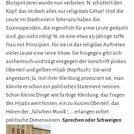
Blutspritzerei wurde nun verboten. N. schüttelt den
Kopf, das ist doch alles nur religiöses Getue! Und die
Leute im Stadtinnern Teherans haben die
Essensspenden, die eigentlich für arme Leute gedacht
sind, gar nicht nötig! N. ist eine etwa 45-jährige taffe
Frau mit Prinzipien. Für sie ist das religiöse Auftreten
vieler Leute eine reine Show. Sie hingegen gibt sich
authentisch und trägt entgegen der Vorschrift pinkes
Oberteil und gelben Hijab (Kopftuch). Sie wird
angestarrt. Ja, mit ihrer Kleidung provoziert sie, man
könnte es schon ein politisches Statement nennen.
Schon kleine Dinge wie farbige Kleidung, das Tragen
des Hijabs weit hinten, ein zu kurzes Oberteil, das
Hören der „falschen Musik“, … erlangen sofort
politische Dimensionen.
Sprechen oder Schweigen