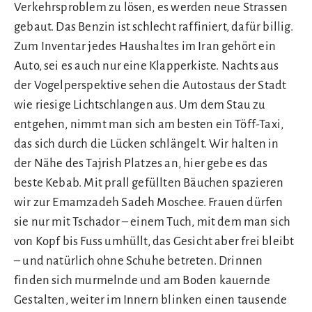
Verkehrsproblem zu lösen, es werden neue Strassen
gebaut. Das Benzin ist schlecht raffiniert, dafür billig.
Zum Inventar jedes Haushaltes im Iran gehört ein
Auto, sei es auch nur eine Klapperkiste. Nachts aus
der Vogelperspektive sehen die Autostaus der Stadt
wie riesige Lichtschlangen aus. Um dem Stau zu
entgehen, nimmt man sich am besten ein Töff-Taxi,
das sich durch die Lücken schlängelt. Wir halten in
der Nähe des Tajrish Platzes an, hier gebe es das
beste Kebab. Mit prall gefüllten Bäuchen spazieren
wir zur Emamzadeh Sadeh Moschee. Frauen dürfen
sie nur mit Tschador – einem Tuch, mit dem man sich
von Kopf bis Fuss umhüllt, das Gesicht aber frei bleibt
– und natürlich ohne Schuhe betreten. Drinnen
finden sich murmelnde und am Boden kauernde
Gestalten, weiter im Innern blinken einen tausende