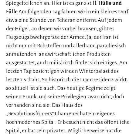
Spiegelteilchen an. Hier ist es ganz still.
Hülle und
Fülle
Am folgenden Tag fahren wir in ein kleines Dorf
etwa eine Stunde von Teheran entfernt. Auf jedem
der Hügel, an denen wir vorbei brausen, gibt es
Flugzeugabwehrgeräte der Armee. Ja, der Iran ist
nicht nur mit Rohstoffen und allerhand paradiesisch
anmutenden landwirtschaftlichen Produkten
ausgestattet, auch militärisch findet sich einiges. Am
letzten Tag besichtigen wir den Winterpalast des
letzten Schahs. So historisch die Luxusresidenz wirkt,
so aktuell ist sie auch. Das heutige Regime zeigt
seinen Prunk und seine Privilegien zwar nicht, doch
vorhanden sind sie: Das Haus des
„Revolutionsführers“ Chamenei hat ein eigenes
hochmodernes Spital. Er besucht nicht das öffentliche
Spital, er hat sein privates. Möglicherweise hat die