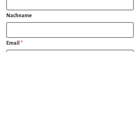
Nachname
Email
*
Telefonnummer
*
Deine Stadt / dein Kanton
*
Wie hast du von uns gehört?
*