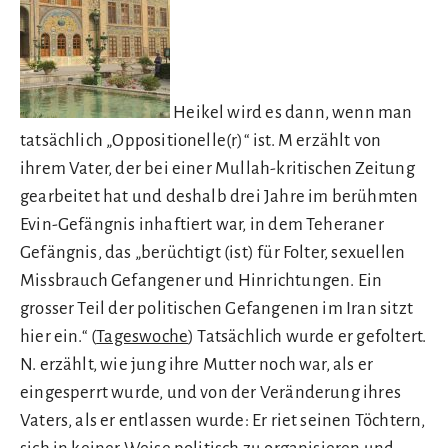
Heikel wird es dann, wenn man
tatsächlich „Oppositionelle(r)“ ist. M erzählt von
ihrem Vater, der bei einer Mullah-kritischen Zeitung
gearbeitet hat und deshalb drei Jahre im berühmten
Evin-Gefängnis inhaftiert war, in dem Teheraner
Gefängnis, das „berüchtigt (ist) für Folter, sexuellen
Missbrauch Gefangener und Hinrichtungen. Ein
grosser Teil der politischen Gefangenen im Iran sitzt
hier ein.“ (
Tageswoche
) Tatsächlich wurde er gefoltert.
N. erzählt, wie jung ihre Mutter noch war, als er
eingesperrt wurde, und von der Veränderung ihres
Vaters, als er entlassen wurde: Er riet seinen Töchtern,