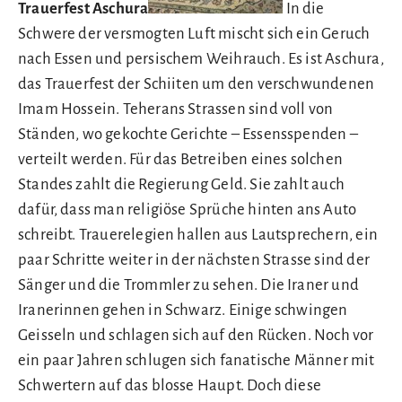
Trauerfest Aschura
In die
Schwere der versmogten Luft mischt sich ein Geruch
nach Essen und persischem Weihrauch. Es ist Aschura,
das Trauerfest der Schiiten um den verschwundenen
Imam Hossein. Teherans Strassen sind voll von
Ständen, wo gekochte Gerichte – Essensspenden –
verteilt werden. Für das Betreiben eines solchen
Standes zahlt die Regierung Geld. Sie zahlt auch
dafür, dass man religiöse Sprüche hinten ans Auto
schreibt. Trauerelegien hallen aus Lautsprechern, ein
paar Schritte weiter in der nächsten Strasse sind der
Sänger und die Trommler zu sehen. Die Iraner und
Iranerinnen gehen in Schwarz. Einige schwingen
Geisseln und schlagen sich auf den Rücken. Noch vor
ein paar Jahren schlugen sich fanatische Männer mit
Schwertern auf das blosse Haupt. Doch diese