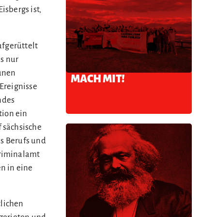
isbergs ist,
ufgerüttelt
s nur
aunen
MACH MIT!
Ereignisse
ndes
ion ein
 sächsische
es Berufs und
kriminalamt
n in eine
lichen