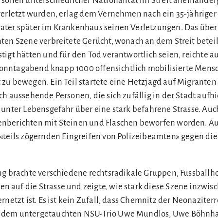
rsonen unterschiedlicher Nationalität im Streit aneinande
verletzt wurden, erlag dem Vernehmen nach ein 35-jähriger
ter später im Krankenhaus seinen Verletzungen. Das über 
ten Szene verbreitete Gerücht, wonach an dem Streit beteil
tigt hätten und für den Tod verantwortlich seien, reichte a
r Sonntagabend knapp 1000 offensichtlich mobilisierte Mensc
zu bewegen. Ein Teil startete eine Hetzjagd auf Migranten
h aussehende Personen, die sich zufällig in der Stadt aufhi
 unter Lebensgefahr über eine stark befahrene Strasse. Auch
nberichten mit Steinen und Flaschen beworfen worden. 
«teils zögernden Eingreifen von Polizeibeamten» gegen die
ng brachte verschiedene rechtsradikale Gruppen, Fussballh
auf die Strasse und zeigte, wie stark diese Szene inzwisc
rnetzt ist. Es ist kein Zufall, dass Chemnitz der Neonazite
 dem untergetauchten NSU-Trio Uwe Mundlos, Uwe Böhnh