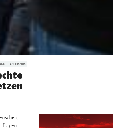
AND
FASCHISMUS
echte
etzen
Menschen,
d fragen