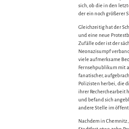
sich, ob die in den letz
der ein noch größerer 
Gleichzeitig hat der Sc
und eine neue Protest
Zufälle oder ist der s
Neonazisumpf verbandel
viele aufmerksame Beo
Fernsehpublikum mit a
fanatischer, aufgebrac
Polizisten herbei, die 
ihrer Recherchearbeit
und befand sich angebl
andere Stelle im öffent
Nachdem in Chemnitz, 