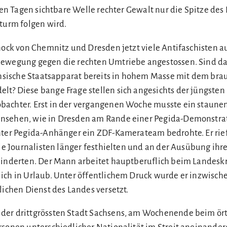
ten Tagen sichtbare Welle rechter Gewalt nur die Spitze des E
Sturm folgen wird.
hock von Chemnitz und Dresden jetzt viele Antifaschisten a
bewegung gegen die rechten Umtriebe angestossen. Sind da
ächsische Staatsapparat bereits in hohem Masse mit dem br
t? Diese bange Frage stellen sich angesichts der jüngsten 
bachter. Erst in der vergangenen Woche musste ein staune
nsehen, wie in Dresden am Rande einer Pegida-Demonstrat
hter Pegida-Anhänger ein ZDF-Kamerateam bedrohte. Er rief
die Journalisten länger festhielten und an der Ausübung ihr
 hinderten. Der Mann arbeitet hauptberuflich beim Landes
ich in Urlaub. Unter öffentlichem Druck wurde er inzwische
lichen Dienst des Landes versetzt.
der drittgrössten Stadt Sachsens, am Wochenende beim ört