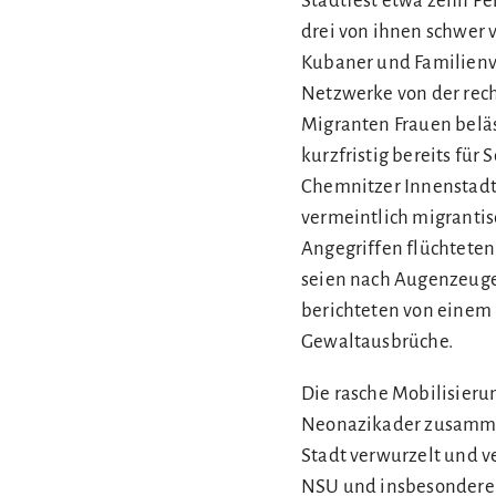
Stadtfest etwa zehn Pe
drei von ihnen schwer 
Kubaner und Familienva
Netzwerke von der rech
Migranten Frauen beläs
kurzfristig bereits fü
Chemnitzer Innenstadt 
vermeintlich migrantisc
Angegriffen flüchteten
seien nach Augenzeuge
berichteten von einem 
Gewaltausbrüche.
Die rasche Mobilisieru
Neonazikader zusammen 
Stadt verwurzelt und ve
NSU und insbesondere