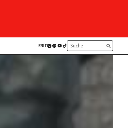
FR
IT