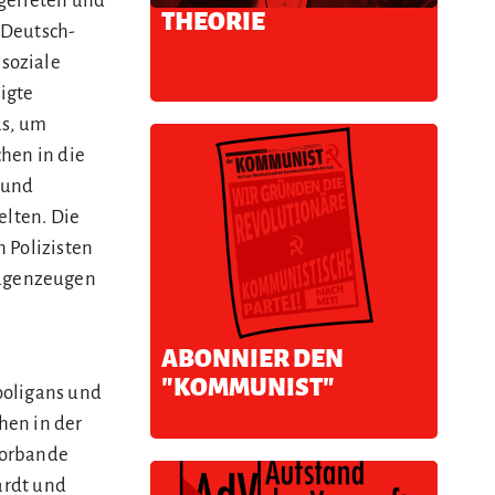
rgerieten und
THEORIE
 Deutsch-
soziale
igte
us, um
hen in die
 und
elten. Die
 Polizisten
Augenzeugen
ABONNIER DEN
"KOMMUNIST"
ooligans und
hen in der
rrorbande
ardt und