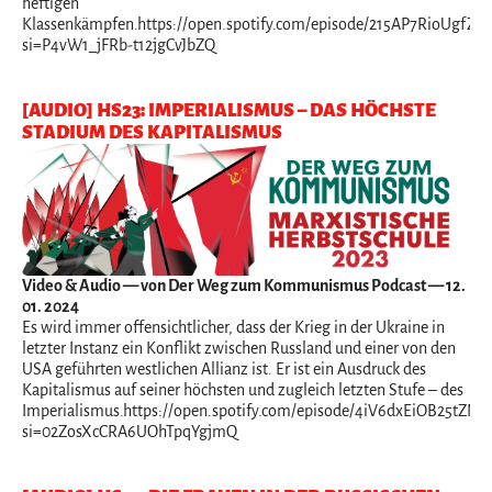
heftigen
Klassenkämpfen.https://open.spotify.com/episode/215AP7RioUgfZ6
si=P4vW1_jFRb-t12jgCvJbZQ
[AUDIO] HS23: IMPERIALISMUS – DAS HÖCHSTE
STADIUM DES KAPITALISMUS
Video & Audio
— von Der Weg zum Kommunismus Podcast — 12.
01. 2024
Es wird immer offensichtlicher, dass der Krieg in der Ukraine in
letzter Instanz ein Konflikt zwischen Russland und einer von den
USA geführten westlichen Allianz ist. Er ist ein Ausdruck des
Kapitalismus auf seiner höchsten und zugleich letzten Stufe – des
Imperialismus.https://open.spotify.com/episode/4iV6dxEiOB25tZN
si=02ZosXcCRA6UOhTpqYgjmQ