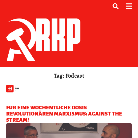
Tag: Podcast
FÜR EINE WÖCHENTLICHE DOSIS
REVOLUTIONÄREN MARXISMUS: AGAINST THE
STREAM!