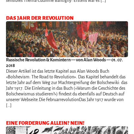
sensibles Thema?Ludivine Bantigny: Erstens war es […]
DAS JAHR DER REVOLUTION
Russische Revolution & Komintern
— von Alan Woods — 01. 07.
2018
Dieser Artikel ist das letzte Kapitel aus Alan Woods Buch
«Bolshevism: The Road to Revolution». Das Kapitel behandelt das
letzte Jahr auf dem Weg zur Machtergreifung der Bolschewiki: das
Jahr 1917. Die Einleitung in das Buch («Warum die Geschichte des
Bolschewismus studieren?») findest du ebenfalls auf Deutsch auf
unserer Webseite.Die FebruarrevolutionDas Jahr 1917 wurde von
[…]
EINE FORDERUNG ALLEIN? NEIN!