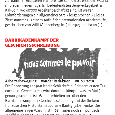
Aufflammen erbitterter Kämpfe. Die Zahl der Streikenden wächst
mit jedem neuen Tage. Im bedeutendsten Bergwerksgebiet, in
Kal-Loin, wo 40‘000 Arbeiter beschäftigt sind, ist wegen
Lohnforderungen ein allgemeiner Streik losgebrochen.» Dieses
Zitat stammt aus einem Aufruf der Internationalen Arbeiterhilfe,
geschrieben von Willi Münzenberg im Jahr 1925 und ist an […]
BARRIKADENKAMPF DER
GESCHICHTSSCHREIBUNG
Arbeiterbewegung
— von der Redaktion — 08. 08. 2018
Die Erinnerung an 1968 ist ein Schlachtfeld. Seit dem ersten Tag
nach dem Generalstreik wird darum gekämpft, was im Mai-Juni
genau geschehen ist. Wir unterhielten uns über den
Barrikadenkampf der Geschichtsschreibung mit der (linken)
französischen Historikerin Ludivine Bantigny.Der Funke: Die
allgemeine Frage: Warum ist 1968 immer noch ein politisch