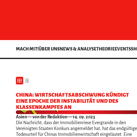
MACH MIT!
ÜBER UNS
NEWS & ANALYSE
THEORIE
EVENTS
SH
CHINA: WIRTSCHAFTSABSCHWUNG KÜNDIGT
EINE EPOCHE DER INSTABILITÄT UND DES
KLASSENKAMPFES AN
Asien
— von der Redaktion — 14. 09. 2023
Die Nachricht, dass der Immobilienriese Evergrande in den
Vereinigten Staaten Konkurs angemeldet hat, hat das endgültige
Todesurteil für Chinas Immobilienwirtschaft eingeläutet. Eine