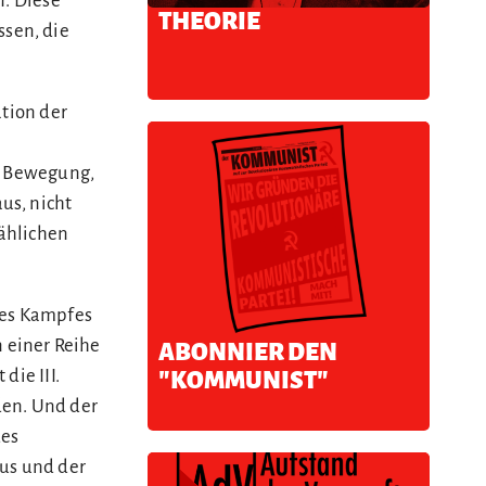
n. Diese
THEORIE
sen, die
ation der
en Bewegung,
us, nicht
mählichen
 des Kampfes
 einer Reihe
ABONNIER DEN
die III.
"KOMMUNIST"
den. Und der
des
mus und der