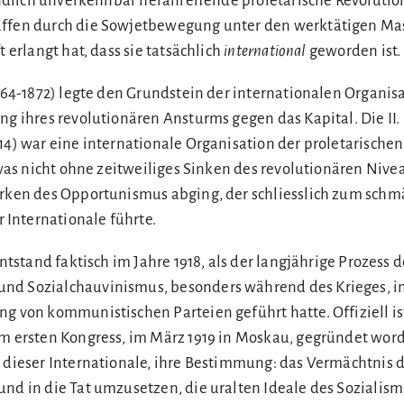
tündlich unverkennbar heranreifende proletarische Revolutio
affen durch die Sowjetbewegung unter den werktätigen Mas
t erlangt hat, dass sie tatsächlich
international
geworden ist.
1864-1872) legte den Grundstein der internationalen Organis
ng ihres revolutionären Ansturms gegen das Kapital. Die II.
914) war eine internationale Organisation der proletarisch
as nicht ohne zeitweiliges Sinken des revolutionären Nivea
arken des Opportunismus abging, der schliesslich zum sch
Internationale führte.
 entstand faktisch im Jahre 1918, als der langjährige Prozess
nd Sozialchauvinismus, besonders während des Krieges, in
g von kommunistischen Parteien geführt hatte. Offiziell ist 
em ersten Kongress, im März 1919 in Moskau, gegründet wor
g dieser Internationale, ihre Bestimmung: das Vermächtnis 
und in die Tat umzusetzen, die uralten Ideale des Sozialis