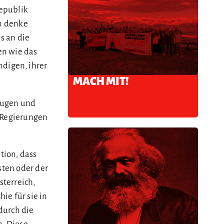
republik
an denke
is an die
en wie das
ndigen, ihrer
MACH MIT!
 Augen und
r Regierungen
tion, dass
sten oder der
sterreich,
ie für sie in
durch die