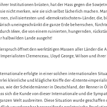
rer Institutionen brüsten, hat der Hass gegen die Sowjet
 sie nicht merken, wie sie sich selbst lächerlich machen. M
tenen, zivilisiertesten und «demokratischsten» Länder, die, b
ärisch uneingeschränkt die ganze Erde beherrschen, fürcht
 durch
Ideen
, die von einem ruinierten, hungernden, rückstä
ar halbwilden Lande ausgeht!
derspruch öffnet den werktätigen Massen aller Länder die
er Imperialisten Clemenceau, Lloyd George, Wilson und ihre
nternationale erfolgte in einer solchen internationalen Situa
erlei kleinliche und klägliche Kniffe der «Entente»imperiali
us, wie der Scheidemänner in Deutschland, der Renner in Ö
s sich die Kunde von dieser Internationale und die Sympath
 ganzen Welt ausbreiten. Diese Situation wurde geschaffen 