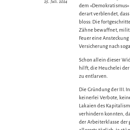
25. Juli. 2024
dem «Demokratismus» ih
derart verblendet, dass
bloss: Die fortgeschrit
Zähne bewaffnet, milit
Feuer eine Ansteckung
Versicherung nach sog
Schon allein dieser Wi
hilft, die Heuchelei d
zu entlarven.
Die Gründung der III. I
keinerlei Verbote, kein
Lakaien des Kapitalism
verhindern konnten, das
der Arbeiterklasse der