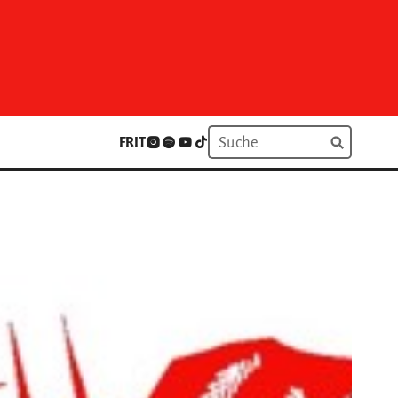
FR
IT