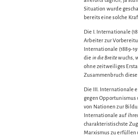
allerorts täglich, ja s
Situation wurde gesch
bereits eine solche Kraf
Die I. Internationale (
Arbeiter zur Vorbereitu
Internationale (1889-1
die
in die Breite
wuchs, w
ohne zeitweiliges Erst
Zusammenbruch dieser 
Die III. Internationale
gegen Opportunismus u
von Nationen zur Bildun
Internationale auf ihr
charakteristischste Zu
Marxismus zu erfüllen 