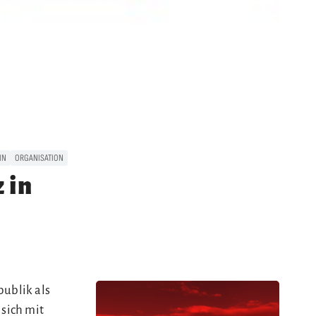
IN
ORGANISATION
 in
publik als
 sich mit