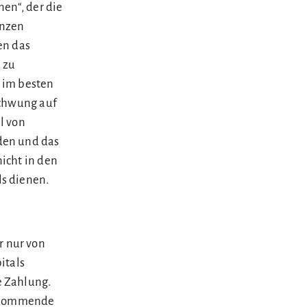
nen“, der die
enzen
en das
 zu
 im besten
schwung auf
al von
den und das
icht in den
ls dienen.
r nur von
itals
e Zahlung.
f kommende