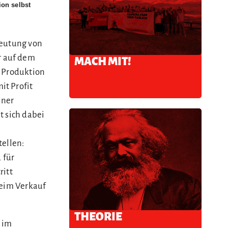
ion selbst
beutung von
r auf dem
MACH MIT!
e Produktion
it Profit
iner
t sich dabei
tellen:
 für
ritt
beim Verkauf
THEORIE
r im