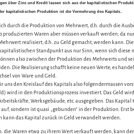
en über Zins und Kredit lassen sich aus der kapitalistischen Produkt
er kapitalistischen Produktion ist die Vermehrung des Kapitals.
lich durch die Produktion von Mehrwert, d.h. durch die Aus
o produzierten Waren aber müssen verkauft werden, da nu
Mehrwert realisiert, d.h. zu Geld gemacht, werden kann. Di
pitalistischen Standpunkt aus nur Sinn, wenn sich diese m
können also zwischen der Produktion des Mehrwerts und se
den. Die Realisierung schafft keine neuen Werte, es handel
chsel von Ware und Geld.
r uns den Kreislauf des Kapitals also folgendermassen vors
ld) wird in den Produktionsprozess investiert. Das Geld wird
rbeitskräfte, Werksgebäude, etc. ausgegeben. Das Kapital t
 auf, sondern ist quasi „gebunden“ in der Produktion. Erst 
 kann das Kapital zurück in Geld verwandelt werden.
.h. die Waren etwa zu ihrem Wert verkauft werden, kann de