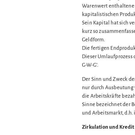
Warenwert enthaltene M
kapitalistischen Produ
Sein Kapital hat sich 
kurz so zusammenfassen
Geldform.
Die fertigen Endproduk
Dieser Umlaufprozess de
G-W-G’.
Der Sinn und Zweck der k
nur durch Ausbeutung v
die Arbeitskräfte beza
Sinne bezeichnet der B
und Arbeitsmarkt, d.h. 
Zirkulation und Kredit