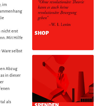
e, im
 Zusammenhang
die
nicht erst
SHOP
nn. Mit Hilfe
 Ware selbst
inen Abzug
as in dieser
der
ffenen
tal als
SPENDEN