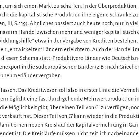
, um sich einen Markt zu schaffen. In der Überproduktion
ucht die kapitalistische Produktion ihre eigene Schranke zu
, III, S. 119). Ähnliches passiert auch heute noch, nur in viel
ss im Handel zwischen mehr und weniger kapitalistisch 
icklungshilfe“ etwa in der Vergabe von Krediten bestehen,
en „entwickelten“ Ländern erleichtern. Auch der Handel in
 diesem Schema statt: Produktivere Länder wie Deutschlan
enexport in die südeuropäischen Länder (z.B.: nach Grieche
e Abnehmerländer vergaben.
sen: Das Kreditwesen soll also in erster Linie die Verme
Es ermöglicht eine fast durchgehende Mehrwertproduktion 
die Möglichkeit gibt, über einen Teil von G’ zu verfügen, no
verkauft hat. Dieser Teil von G’ kann wieder in die Produkt
damit einen neuen Kreislauf der Kapitalvermehrung in Gan
lendet ist. Die Kreisläufe müssen nicht zeitlich nacheinande