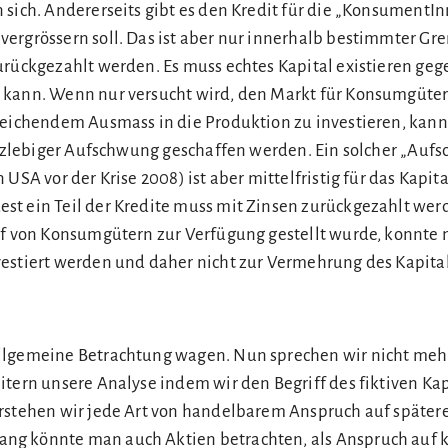
sich. Andererseits gibt es den Kredit für die „KonsumentIn
ergrössern soll. Das ist aber nur innerhalb bestimmter Gr
urückgezahlt werden. Es muss echtes Kapital existieren geg
 kann. Wenn nur versucht wird, den Markt für Konsumgüter
reichendem Ausmass in die Produktion zu investieren, kann
kurzlebiger Aufschwung geschaffen werden. Ein solcher „Auf
 USA vor der Krise 2008) ist aber mittelfristig für das Kapit
t ein Teil der Kredite muss mit Zinsen zurückgezahlt wer
uf von Konsumgütern zur Verfügung gestellt wurde, konnte n
estiert werden und daher nicht zur Vermehrung des Kapita
llgemeine Betrachtung wagen. Nun sprechen wir nicht meh
itern unsere Analyse indem wir den Begriff des fiktiven Kap
rstehen wir jede Art von handelbarem Anspruch auf später
ng könnte man auch Aktien betrachten, als Anspruch au