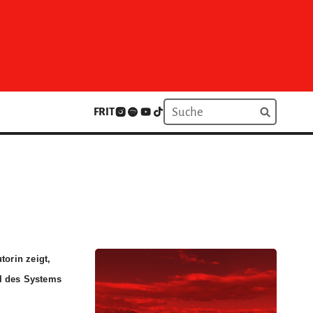
FR
IT
torin zeigt,
il des Systems