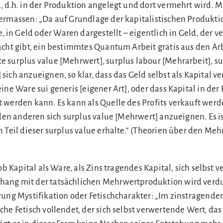
, d.h. in der Produktion angelegt und dort vermehrt wird. M
ermassen: „Da auf Grundlage der kapitalistischen Produkti
n Geld oder Waren dargestellt – eigentlich in Geld, der 
acht gibt, ein bestimmtes Quantum Arbeit gratis aus den Ar
 surplus value [Mehrwert], surplus labour [Mehrarbeit], su
ich anzueignen, so klar, dass das Geld selbst als Kapital ve
ine Ware sui generis [eigener Art], oder dass Kapital in der
 werden kann. Es kann als Quelle des Profits verkauft werd
 den anderen sich surplus value [Mehrwert] anzueignen. Es is
Teil dieser surplus value erhalte.“ (Theorien über den Mehrwe
 ob Kapital als Ware, als Zins tragendes Kapital, sich selbst
ang mit der tatsächlichen Mehrwertproduktion wird verdu
ung Mystifikation oder Fetischcharakter: „Im zinstragenden
he Fetisch vollendet, der sich selbst verwertende Wert, das