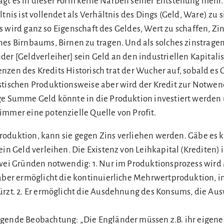
gt es in dieser Form keine Narben seiner Entstehung mehr.
tnis ist vollendet als Verhältnis des Dings (Geld, Ware) zu si
 „Es wird ganz so Eigenschaft des Geldes, Wert zu schaffen, Zi
nes Birnbaums, Birnen zu tragen. Und als solches zinstrage
er [Geldverleiher] sein Geld an den industriellen Kapitalis
Grenzen des Kredits Historisch trat der Wucher auf, sobald es 
stischen Produktionsweise aber wird der Kredit zur Notwend
ge Summe Geld könnte in die Produktion investiert werden 
immer eine potenzielle Quelle von Profit.
e Produktion, kann sie gegen Zins verliehen werden. Gäbe es 
ein Geld verleihen. Die Existenz von Leihkapital (Krediten) 
zwei Gründen notwendig: 1. Nur im Produktionsprozess wir
 aber ermöglicht die kontinuierliche Mehrwertproduktion, i
ürzt. 2. Er ermöglicht die Ausdehnung des Konsums, die Au
gende Beobachtung: „Die Engländer müssen z.B. ihr eigene