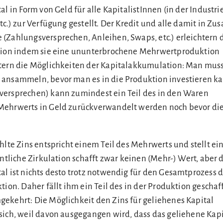
al in Form von Geld für alle KapitalistInnen (in der Industri
etc.) zur Verfügung gestellt. Der Kredit und alle damit in
(Zahlungsversprechen, Anleihen, Swaps, etc.) erleichtern 
ktion indem sie eine ununterbrochene Mehrwertproduktion
tern die Möglichkeiten der Kapitalakkumulation: Man muss 
ansammeln, bevor man es in die Produktion investieren ka
versprechen) kann zumindest ein Teil des in den Waren
Mehrwerts in Geld zurückverwandelt werden noch bevor die
ahlte Zins entspricht einem Teil des Mehrwerts und stellt e
entliche Zirkulation schafft zwar keinen (Mehr-) Wert, aber d
al ist nichts desto trotz notwendig für den Gesamtprozess 
tion. Daher fällt ihm ein Teil des in der Produktion gescha
ekehrt: Die Möglichkeit den Zins für geliehenes Kapital
sich, weil davon ausgegangen wird, dass das geliehene Kapi