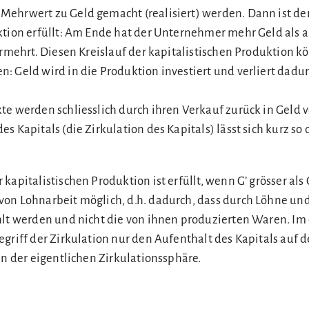
ehrwert zu Geld gemacht (realisiert) werden. Dann ist de
ktion erfüllt: Am Ende hat der Unternehmer mehr Geld als 
vermehrt. Diesen Kreislauf der kapitalistischen Produktion 
: Geld wird in die Produktion investiert und verliert dadur
te werden schliesslich durch ihren Verkauf zurück in Geld 
s Kapitals (die Zirkulation des Kapitals) lässt sich kurz so 
apitalistischen Produktion ist erfüllt, wenn G’ grösser als G 
on Lohnarbeit möglich, d.h. dadurch, dass durch Löhne un
hlt werden und nicht die von ihnen produzierten Waren. Im
egriff der Zirkulation nur den Aufenthalt des Kapitals auf
in der eigentlichen Zirkulationssphäre.