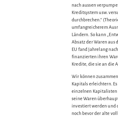
nach aussen verpumpen
Kreditsystem usw. vers
durchbrechen.“ (Theorien
umfangreicherem Ausma
Ländern. So kann „Entw
Absatz der Waren aus d
EU fand jahrelang nach
finanzierten ihren War
Kredite, die sie an di
Wir können zusammenfas
Kapitals erleichtern. 
einzelnen Kapitalisten 
seine Waren überhaupt 
investiert werden und 
noch bevor der alte vol