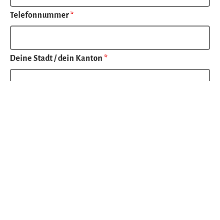
Telefonnummer
*
Deine Stadt / dein Kanton
*
Wie hast du von uns gehört?
*
Warum möchtest du Aktiv werden?
*