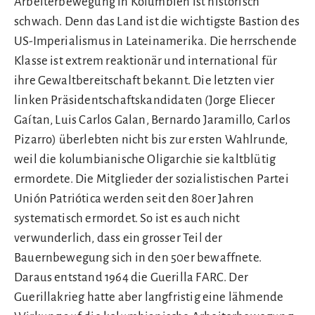
Arbeiterbewegung in Kolumbien ist historisch
schwach. Denn das Land ist die wichtigste Bastion des
US-Imperialismus in Lateinamerika. Die herrschende
Klasse ist extrem reaktionär und international für
ihre Gewaltbereitschaft bekannt. Die letzten vier
linken Präsidentschaftskandidaten (Jorge Eliecer
Gaítan, Luis Carlos Galan, Bernardo Jaramillo, Carlos
Pizarro) überlebten nicht bis zur ersten Wahlrunde,
weil die kolumbianische Oligarchie sie kaltblütig
ermordete. Die Mitglieder der sozialistischen Partei
Unión Patriótica werden seit den 80er Jahren
systematisch ermordet. So ist es auch nicht
verwunderlich, dass ein grosser Teil der
Bauernbewegung sich in den 50er bewaffnete.
Daraus entstand 1964 die Guerilla FARC. Der
Guerillakrieg hatte aber langfristig eine lähmende