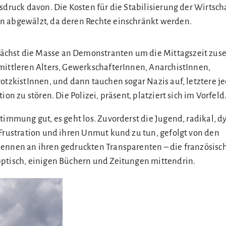
sdruck davon. Die Kosten für die Stabilisierung der Wirtsc
n abgewälzt, da deren Rechte einschränkt werden.
hst die Masse an Demonstranten um die Mittagszeit zus
mittleren Alters, GewerkschafterInnen, AnarchistInnen,
rotzkistInnen, und dann tauchen sogar Nazis auf, letztere j
ion zu stören. Die Polizei, präsent, platziert sich im Vorfeld
Stimmung gut, es geht los. Zuvorderst die Jugend, radikal, 
 Frustration und ihren Unmut kund zu tun, gefolgt von den
ennen an ihren gedruckten Transparenten – die französisc
ptisch, einigen Büchern und Zeitungen mittendrin.