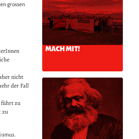
ten grossen
MACH MIT!
terInnen
iche
sher nicht
ehr der Fall
 führt zu
t zu
lismus.