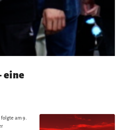
 eine
folgte am 9.
er