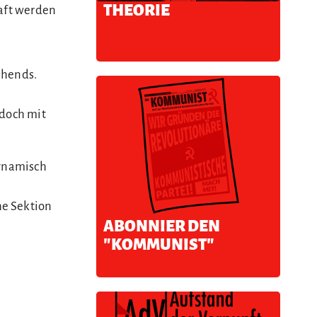
THEORIE
haft werden
ehends.
edoch mit
.
dynamisch
he Sektion
ABONNIER DEN
"KOMMUNIST"