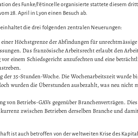
tion des Funke/l’étincelle organisierte stattete diesem drit
vom 28. April in Lyon einen Besuch ab.
einhaltet die drei folgenden zentralen Neuerungen:
 einer Höchstgrenze der Abfindungen für unrechtmässige
ssungen. Das französische Arbeitsrecht erlaubt den Arbei
 vor einem Schiedsgericht anzufechten und eine beträchtl
streben.
g der 35-Stunden-Woche. Die Wochenarbeitszeit wurde bi
edoch wurden die Überstunden ausbezahlt, was neu nicht m
ng von Betriebs-GAVs gegenüber Branchenverträgen. Dies
kurrenz zwischen Betrieben derselben Branche und dami
haft ist auch betroffen von der weltweiten Krise des Kapita