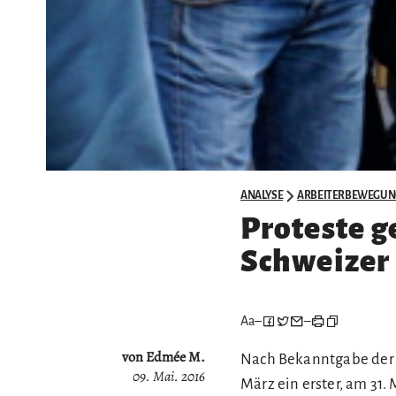
ANALYSE
ARBEITERBEWEGUN
Proteste g
Schweizer 
Aa
–
–
von Edmée M.
Nach Bekanntgabe der u
09. Mai. 2016
März ein erster, am 31.