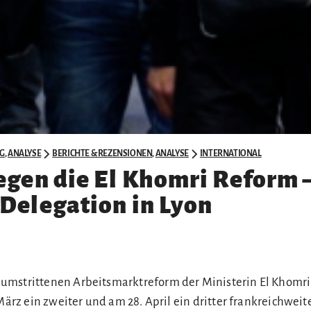
G
,
ANALYSE
BERICHTE & REZENSIONEN
,
ANALYSE
INTERNATIONAL
egen die El Khomri Reform –
Delegation in Lyon
mstrittenen Arbeitsmarktreform der Ministerin El Khomri 
 März ein zweiter und am 28. April ein dritter frankreichweit