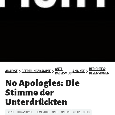
ANTI-
BERICHTE &
ANALYSE
BEFREIUNGSKÄMPFE
,
ANALYSE
RASSISMUS
REZENSIONEN
No Apologies: Die
Stimme der
Unterdrückten
EVENT
FILMANALYSE
FILMKRITIK
KINO
KINO IN
NO APOLOGIES