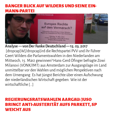
BANGER BLICK AUF WILDERS UND SEINE EIN-
MANN-PARTEI
Analyse
— von Der Funke Deutschland — 15. 03. 2017
[dropcap]W[/dropcap]ird die Rechtspartei PVV und ihr Führer
Geert Wilders die Parlamentswahlen in den Niederlanden am
Mittwoch, 15. März gewinnen? Hans-Gerd Öfinger befragte Zowi
Milanovi (VONK/IMT) aus Amsterdam zur Ausgangslage im Land
unmittelbar vor den Wahlen und möglichen Perspektiven nach
dem Urnengang. Es hat jüngst Berichte über einen Aufschwung
der niederländischen Wirtschaft gegeben. Wie ist der
wirtschaftliche […]
REGIERUNGSRATSWAHLEN AARGAU: JUSO
BRINGT ANTI-AUSTERITÄT AUFS PARKETT, SP
WEICHT AUS