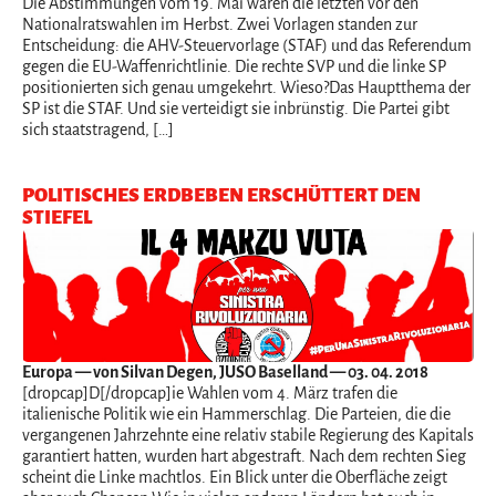
Die Abstimmungen vom 19. Mai waren die letzten vor den
Nationalratswahlen im Herbst. Zwei Vorlagen standen zur
Entscheidung: die AHV-Steuervorlage (STAF) und das Referendum
gegen die EU-Waffenrichtlinie. Die rechte SVP und die linke SP
positionierten sich genau umgekehrt. Wieso?Das Hauptthema der
SP ist die STAF. Und sie verteidigt sie inbrünstig. Die Partei gibt
sich staatstragend, […]
POLITISCHES ERDBEBEN ERSCHÜTTERT DEN
STIEFEL
Europa
— von Silvan Degen, JUSO Baselland — 03. 04. 2018
[dropcap]D[/dropcap]ie Wahlen vom 4. März trafen die
italienische Politik wie ein Hammerschlag. Die Parteien, die die
vergangenen Jahrzehnte eine relativ stabile Regierung des Kapitals
garantiert hatten, wurden hart abgestraft. Nach dem rechten Sieg
scheint die Linke machtlos. Ein Blick unter die Oberfläche zeigt