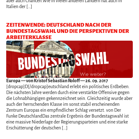
aber auch Chancen.Wie in vielen anderen Ländern hat auch in
Italien der […]
ZEITENWENDE: DEUTSCHLAND NACH DER
BUNDESTAGSWAHL UND DIE PERSPEKTIVEN DER
ARBEITERKLASSE
Europa
— von Kristof Sebastian Roloff — 26. 09. 2017
[dropcap]D[/dropcap]eutschland erlebt ein politisches Erdbeben.
Die nächsten Jahre werden durch eine verstärkte Offensive gegen
die Lohnabhängigen gekennzeichnet sein. Gleichzeitig wurde aber
auch der herrschenden Klasse im sonst stabil erscheinenden
Zentrum Europas ein empfindlicher Schlag versetzt. von Der
Funke DeutschlandDas zentrale Ergebnis der Bundestagswahl ist
eine massive Niederlage der Regierungsparteien und eine starke
Erschütterung der deutschen […]