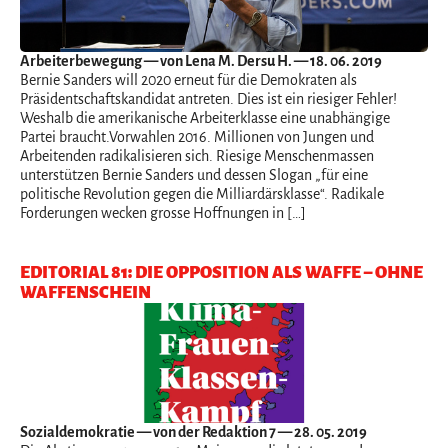
Arbeiterbewegung
— von Lena M. Dersu H. — 18. 06. 2019
Bernie Sanders will 2020 erneut für die Demokraten als
Präsidentschaftskandidat antreten. Dies ist ein riesiger Fehler!
Weshalb die amerikanische Arbeiterklasse eine unabhängige
Partei braucht.Vorwahlen 2016. Millionen von Jungen und
Arbeitenden radikalisieren sich. Riesige Menschenmassen
unterstützen Bernie Sanders und dessen Slogan „für eine
politische Revolution gegen die Milliardärsklasse“. Radikale
Forderungen wecken grosse Hoffnungen in […]
EDITORIAL 81: DIE OPPOSITION ALS WAFFE – OHNE
WAFFENSCHEIN
Sozialdemokratie
— von der Redaktion 7 — 28. 05. 2019