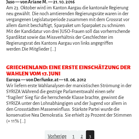
Juso
— von Ariane M. — 21. 10. 2016
Am 23. Oktober wird im Kanton Aargau die kantonale Regierung
neu gewählt. Die noch amtierenden Regierungsräte waren in der
vergangenen Legislaturperiode zusammen mit dem Grossrat vor
allem damit beschäftigt, Sparpaket um Sparpaket zu schnüren.
Mit der Kandidatur von drei JUSO-Frauen soll das vorherrschende
Spardiktat sowie das Missverhältnis der Geschlechter im
Regierungsrat des Kantons Aargau von links angegriffen
werden.Die Mitglieder […]
GRIECHENLAND: EINE ERSTE EINSCHÄTZUNG DER
WAHLEN VOM 17. JUNI
Europa
— von DerFunke.at — 18. 06. 2012
Wir liefern erste Wahlanalysen der marxistischen Strömung in der
SYRIZA.Während die gestrige Parlamentswahl einen sehr
“fragilen” Sieg für die herrschende Klasse brachte, gewinnt die
SYRIZA unter den Lohnabhängigen und der Jugend vor allem in
den Grossstädten Masseneinfluss. Stärkste Partei wurde die
konservative Nea Demokratia. Sie erhielt 29 Prozent der Stimmen
(+ 11% […]
Navigation
Vorherige
1
2
3