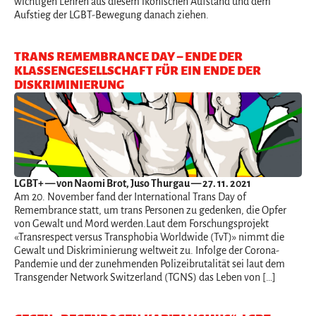
wichtigen Lehren aus diesem ikonischen Aufstand und dem
Aufstieg der LGBT-Bewegung danach ziehen.
TRANS REMEMBRANCE DAY – ENDE DER
KLASSENGESELLSCHAFT FÜR EIN ENDE DER
DISKRIMINIERUNG
LGBT+
— von Naomi Brot, Juso Thurgau — 27. 11. 2021
Am 20. November fand der International Trans Day of
Remembrance statt, um trans Personen zu gedenken, die Opfer
von Gewalt und Mord werden.Laut dem Forschungsprojekt
«Transrespect versus Transphobia Worldwide (TvT)» nimmt die
Gewalt und Diskriminierung weltweit zu. Infolge der Corona-
Pandemie und der zunehmenden Polizeibrutalität sei laut dem
Transgender Network Switzerland (TGNS) das Leben von […]