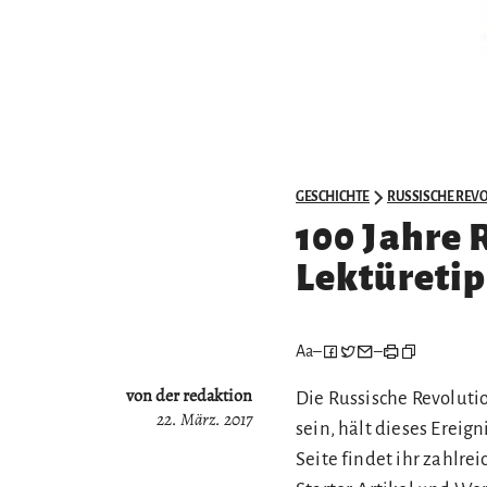
GESCHICHTE
RUSSISCHE REV
100 Jahre 
Lektüreti
Aa
–
–
von der redaktion
Die Russische Revolutio
22. März. 2017
sein, hält dieses Ereig
Seite findet ihr zahlre