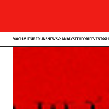
MACH MIT!
ÜBER UNS
NEWS & ANALYSE
THEORIE
EVENTS
SH