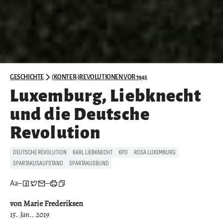
GESCHICHTE
(KONTER-)REVOLUTIONEN VOR 1945
Luxemburg, Liebknecht
und die Deutsche
Revolution
DEUTSCHE REVOLUTION
KARL LIEBKNECHT
KPD
ROSA LUXEMBURG
SPARTAKUSAUFSTAND
SPARTAKUSBUND
Aa
–
–
von Marie Frederiksen
15. Jan.. 2019