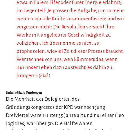
etwa in Eurem Eifer oder Eurer Energie erlahmt;
im Gegenteil: Je grösser die Aufgabe, um so mehr
werden wir alle Kräfte zusammenfassen; und wir
vergessen nicht: Die Revolution versteht ihre
Werke mit ungeheurer Geschwindigkeit zu
vollziehen. Ich übernehme es nicht zu
prophezeien, wieviel Zeit dieser Prozess braucht.
Wer rechnet von uns, wen kümmert das, wenn
nur unser Leben dazu ausreicht, es dahin zu
bringen!» (
Ebd.
)
Linksradikale Tendenzen
Die Mehrheit der Delegierten des
Gründungskongresses der KPD war noch jung.
Dreiviertel waren unter 35 Jahre alt und nur einer (Leo
Jogiches) war über 50. Die Hälfte waren