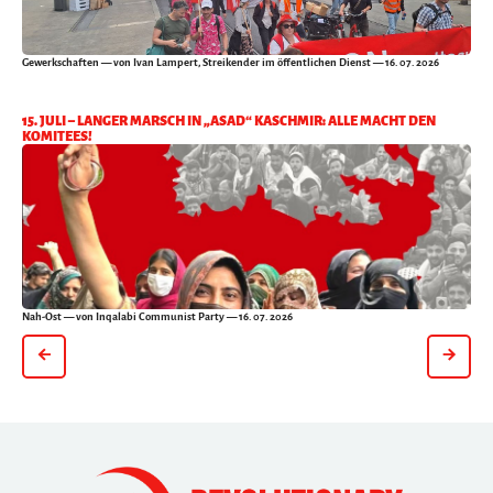
Gewerkschaften
— von Ivan Lampert, Streikender im öffentlichen Dienst — 16. 07. 2026
15. JULI – LANGER MARSCH IN „ASAD“ KASCHMIR: ALLE MACHT DEN
KOMITEES!
Nah-Ost
— von Inqalabi Communist Party — 16. 07. 2026