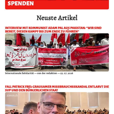
SPENDEN
Neuste Artikel
INTERVIEW MIT KOMMUNIST ADAM PAL AUS PAKISTAN: “WIR SIND
BEREIT, DIESEN KAMPF BIS ZUM ENDE ZU FÜHREN”
Internationale Solidarität
— von der redaktion — 23. 07. 2026
FALL PATRICK FREI: GRAUSAMER MISSBRAUCHSSKANDAL ENTLARVT DIE
SVP UND DEN BÜRGERLICHEN STAAT
20min.ch