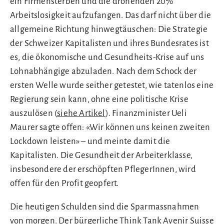
ein Firmensterben und die drohenden 20%
Arbeitslosigkeit aufzufangen. Das darf nicht über die
allgemeine Richtung hinwegtäuschen: Die Strategie
der Schweizer Kapitalisten und ihres Bundesrates ist
es, die ökonomische und Gesundheits-Krise auf uns
Lohnabhängige abzuladen. Nach dem Schock der
ersten Welle wurde seither getestet, wie tatenlos eine
Regierung sein kann, ohne eine politische Krise
auszulösen (
siehe Artikel
). Finanzminister Ueli
Maurer sagte offen: «Wir können uns keinen zweiten
Lockdown leisten» – und meinte damit die
Kapitalisten. Die Gesundheit der Arbeiterklasse,
insbesondere der erschöpften PflegerInnen, wird
offen für den Profit geopfert.
Die heutigen Schulden sind die Sparmassnahmen
von morgen. Der bürgerliche Think Tank Avenir Suisse