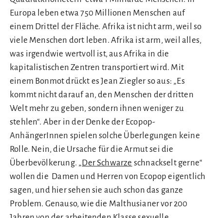
Europa leben etwa 750 Millionen Menschen auf
einem Drittel der Fläche. Afrika ist nicht arm, weil so
viele Menschen dort leben. Afrika ist arm, weil alles,
was irgendwie wertvoll ist, aus Afrika in die
kapitalistischen Zentren transportiert wird. Mit
einem Bonmot drückt es Jean Ziegler so aus: „Es
kommt nicht darauf an, den Menschen der dritten
Welt mehr zu geben, sondern ihnen weniger zu
stehlen“. Aber in der Denke der Ecopop-
AnhängerInnen spielen solche Überlegungen keine
Rolle. Nein, die Ursache für die Armut sei die
Überbevölkerung. „
Der Schwarze
schnackselt gerne“
wollen die Damen und Herren von Ecopop eigentlich
sagen, und hier sehen sie auch schon das ganze
Problem. Genauso, wie die Malthusianer vor 200
Jahren von der arbeitenden Klasse sexuelle