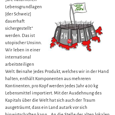
Lebensgrundlagen
[der Schweiz]
dauerhaft
sichergestellt“
werden. Das ist
utopischer Unsinn.
Wir leben in einer
international
arbeitsteiligen
Welt. Beinahe jedes Produkt, welches wir in der Hand
halten, enthält Komponenten aus mehreren
Kontinenten, pro Kopf werden jedes Jahr 400 kg
Lebensmittel importiert. Mit der Ausdehnung des
Kapitals über die Welt hat sich auch der Traum
ausgeträumt, dass ein Land autark vor sich
hinwirtschaften kann. „An die Stelle der alten lokalen