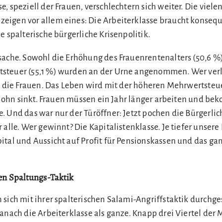
, speziell der Frauen, verschlechtern sich weiter. Die vielen
eigen vor allem eines: Die Arbeiterklasse braucht konseq
e spalterische bürgerliche Krisenpolitik.
sache. Sowohl die Erhöhung des Frauenrentenalters (50,6 %)
steuer (55,1 %) wurden an der Urne angenommen. Wer verli
ll die Frauen. Das Leben wird mit der höheren Mehrwertsteu
eallohn sinkt. Frauen müssen ein Jahr länger arbeiten und b
. Und das war nur der Türöffner: Jetzt pochen die Bürgerlic
 alle. Wer gewinnt? Die Kapitalistenklasse. Je tiefer unser
ital und Aussicht auf Profit für Pensionskassen und das ga
hen Spaltungs-Taktik
sich mit ihrer spalterischen Salami-Angriffstaktik durchges
anach die Arbeiterklasse als ganze. Knapp drei Viertel der