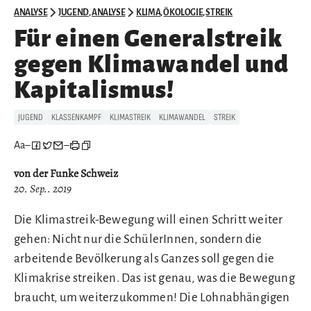
ANALYSE
JUGEND
,
ANALYSE
KLIMA
,
ÖKOLOGIE
,
STREIK
Für einen Generalstreik
gegen Klimawandel und
Kapitalismus!
JUGEND
KLASSENKAMPF
KLIMASTREIK
KLIMAWANDEL
STREIK
Aa
–
–
von der Funke Schweiz
20. Sep.. 2019
Die Klimastreik-Bewegung will einen Schritt weiter
gehen: Nicht nur die SchülerInnen, sondern die
arbeitende Bevölkerung als Ganzes soll gegen die
Klimakrise streiken. Das ist genau, was die Bewegung
braucht, um weiterzukommen! Die Lohnabhängigen