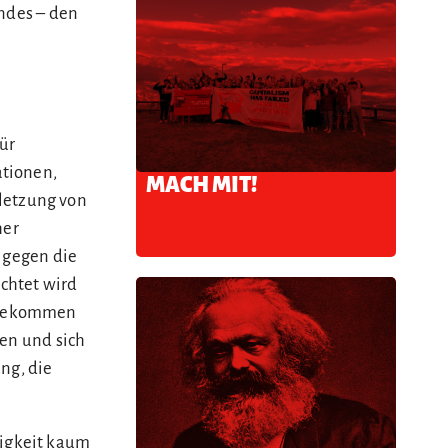
andes – den
a
ür
ationen,
MACH MIT!
letzung von
her
e gegen die
chtet wird
n gekommen
ren und sich
ng, die
igkeit kaum