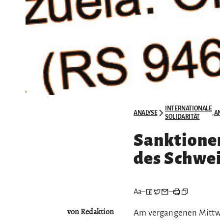
INTERNATIONALE
ANALYSE
,
A
SOLIDARITÄT
Sanktione
des Schwe
Aa
–
–
von Redaktion
Am vergangenen Mittwo