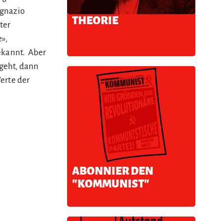
Ignazio
THEORIE
ter
e»,
ekannt. Aber
geht, dann
erte der
ABONNIER DEN
"KOMMUNIST"