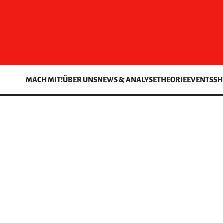
MACH MIT!
ÜBER UNS
NEWS & ANALYSE
THEORIE
EVENTS
SH