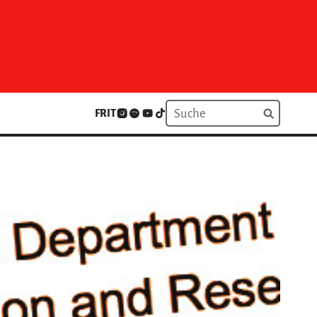
FR
IT