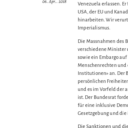
06. Apr.. 2018
Venezuela erlassen. Er 
USA, der EU und Kanad
hinarbeiten. Wir verur
Imperialismus.
Die Massnahmen des Bu
verschiedene Minister 
sowie ein Embargo auf 
Menschenrechten und d
Institutionen» an. Der 
persönlichen Freiheite
und es im Vorfeld der
ist. Der Bundesrat ford
für eine inklusive Demo
Gesetzgebung und die i
Die Sanktionen und di