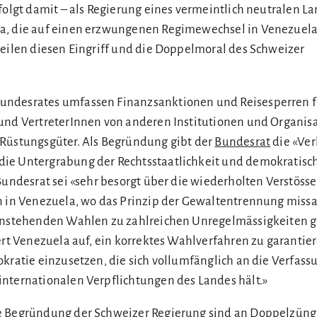
folgt damit – als Regierung eines vermeintlich neutralen L
a, die auf einen erzwungenen Regimewechsel in Venezuel
teilen diesen Eingriff und die Doppelmoral des Schweizer
ndesrates umfassen Finanzsanktionen und Reisesperren f
und VertreterInnen von anderen Institutionen und Organis
Rüstungsgüter. Als Begründung gibt der
Bundesrat
die «Ver
ie Untergrabung der Rechtsstaatlichkeit und demokratisc
Bundesrat sei «sehr besorgt über die wiederholten Verstöss
n in Venezuela, wo das Prinzip der Gewaltentrennung missa
 anstehenden Wahlen zu zahlreichen Unregelmässigkeite
ert Venezuela auf, ein korrektes Wahlverfahren zu garantie
kratie einzusetzen, die sich vollumfänglich an die Verfassu
nternationalen Verpflichtungen des Landes hält.»
e Begründung der Schweizer Regierung sind an Doppelzüng