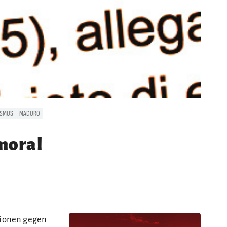
ISMUS
MADURO
moral
tionen gegen