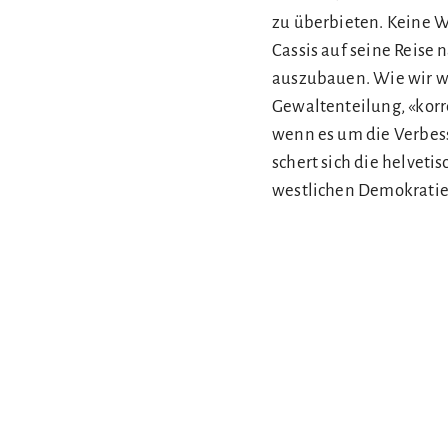
zu überbieten. Keine W
Cassis auf seine Reise
auszubauen. Wie wir wi
Gewaltenteilung, «kor
wenn es um die Verbess
schert sich die helvet
westlichen Demokratie