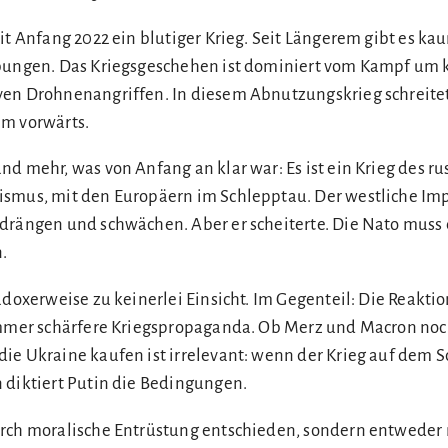
it Anfang 2022 ein blutiger Krieg. Seit Längerem gibt es k
ebungen. Das Kriegsgeschehen ist dominiert vom Kampf um 
en Drohnenangriffen. In diesem Abnutzungskrieg schreitet
am vorwärts.
d mehr, was von Anfang an klar war: Es ist ein Krieg des ru
ismus, mit den Europäern im Schlepptau. Der westliche Im
drängen und schwächen. Aber er scheiterte. Die Nato muss 
.
adoxerweise zu keinerlei Einsicht. Im Gegenteil: Die Reakti
immer schärfere Kriegspropaganda. Ob Merz und Macron noc
ie Ukraine kaufen ist irrelevant: wenn der Krieg auf dem S
 diktiert Putin die Bedingungen.
rch moralische Entrüstung entschieden, sondern entweder 