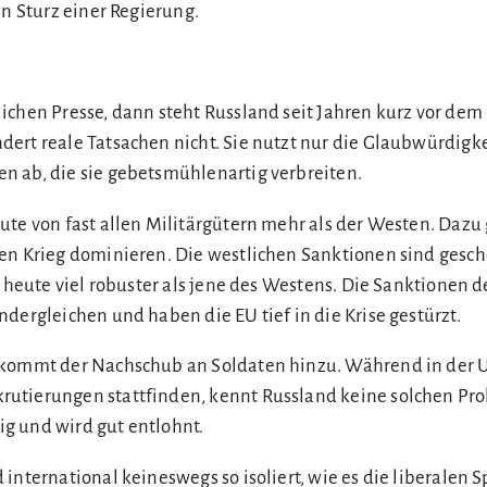
en Sturz einer Regierung.
ichen Presse, dann steht Russland seit Jahren kurz vor dem 
ert reale Tatsachen nicht. Sie nutzt nur die Glaubwürdigke
 ab, die sie gebetsmühlenartig verbreiten.
ute von fast allen Militärgütern mehr als der Westen. Dazu
en Krieg dominieren. Die westlichen Sanktionen sind gesche
t heute viel robuster als jene des Westens. Die Sanktionen 
dergleichen und haben die EU tief in die Krise gestürzt.
 kommt der Nachschub an Soldaten hinzu. Während in der 
utierungen stattfinden, kennt Russland keine solchen Pr
lig und wird gut entlohnt.
international keineswegs so isoliert, wie es die liberalen 