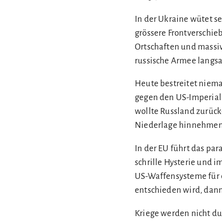
In der Ukraine wütet se
grössere Frontverschi
Ortschaften und massiv
russische Armee langs
Heute bestreitet nieman
gegen den US-Imperial
wollte Russland zurück
Niederlage hinnehmen
In der EU führt das par
schrille Hysterie und 
US-Waffensysteme für d
entschieden wird, dann
Kriege werden nicht du