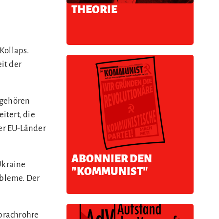
THEORIE
Kollaps.
it der
 gehören
itert, die
der EU-Länder
ABONNIER DEN
Ukraine
"KOMMUNIST"
obleme. Der
Sprachrohre