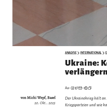
ANALYSE
INTERNATIONAL
Ukraine: K
verlängern
Aa
–
–
von Michi Wepf, Basel
Der Ukrainekrieg hält an.
20. Okt.. 2025
Kriegsparteien und wie ka