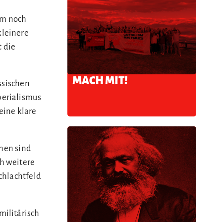
aum noch
kleinere
 die
MACH MIT!
ssischen
perialismus
eine klare
onen sind
h weitere
chlachtfeld
militärisch