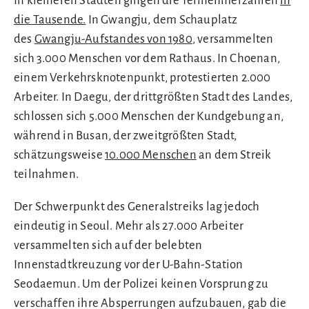
In kleineren Städten gingen die Teilnehmerzahlen
in
die Tausende.
In Gwangju, dem Schauplatz
des
Gwangju-Aufstandes von 1980
, versammelten
sich 3.000 Menschen vor dem Rathaus. In Choenan,
einem Verkehrsknotenpunkt, protestierten 2.000
Arbeiter. In Daegu, der drittgrößten Stadt des Landes,
schlossen sich 5.000 Menschen der Kundgebung an,
während in Busan, der zweitgrößten Stadt,
schätzungsweise
10.000 Menschen
an dem Streik
teilnahmen.
Der Schwerpunkt des Generalstreiks lag jedoch
eindeutig in Seoul. Mehr als 27.000 Arbeiter
versammelten sich auf der belebten
Innenstadtkreuzung vor der U-Bahn-Station
Seodaemun. Um der Polizei keinen Vorsprung zu
verschaffen ihre Absperrungen aufzubauen, gab die