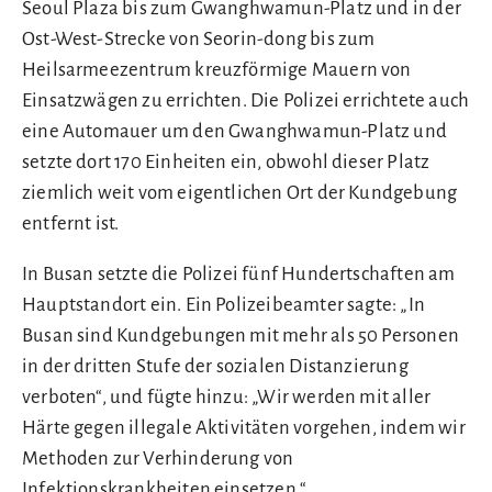
Seoul Plaza bis zum Gwanghwamun-Platz und in der
Ost-West-Strecke von Seorin-dong bis zum
Heilsarmeezentrum kreuzförmige Mauern von
Einsatzwägen zu errichten. Die Polizei errichtete auch
eine Automauer um den Gwanghwamun-Platz und
setzte dort 170 Einheiten ein, obwohl dieser Platz
ziemlich weit vom eigentlichen Ort der Kundgebung
entfernt ist.
In Busan setzte die Polizei fünf Hundertschaften am
Hauptstandort ein. Ein Polizeibeamter sagte: „In
Busan sind Kundgebungen mit mehr als 50 Personen
in der dritten Stufe der sozialen Distanzierung
verboten“, und fügte hinzu: „Wir werden mit aller
Härte gegen illegale Aktivitäten vorgehen, indem wir
Methoden zur Verhinderung von
Infektionskrankheiten einsetzen.“