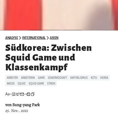
ANALYSE
INTERNATIONAL
ASIEN
Südkorea: Zwischen
Squid Game und
Klassenkampf
ARBEITER
ARBEITERIN
GAME
GEWERKSCHAFT
KAPITALISMUS
KCTU
KOREA
NR105
SQUID
SQUID GAME
STREIK
Aa
–
–
von Sung-yang Park
25. Nov.. 2021