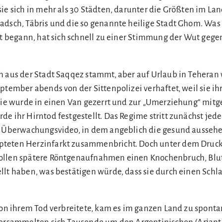
ie sich in mehr als 30 Städten, darunter die Größten im Lan
adsch, Täbris und die so genannte heilige Stadt Ghom. Was 
tät begann, hat sich schnell zu einer Stimmung der Wut geg
h aus der Stadt Saqqez stammt, aber auf Urlaub in Teheran
ptember abends von der Sittenpolizei verhaftet, weil sie ih
 Sie wurde in einen Van gezerrt und zur „Umerziehung“ mi
e ihr Hirntod festgestellt. Das Regime stritt zunächst jed
in Überwachungsvideo, in dem angeblich die gesund ausse
teten Herzinfarkt zusammenbricht. Doch unter dem Druck
ollen spätere Röntgenaufnahmen einen Knochenbruch, Bl
llt haben, was bestätigen würde, dass sie durch einen Schl
 von ihrem Tod verbreitete, kam es im ganzen Land zu spont