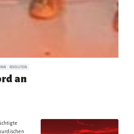
IRAN
REVOLUTION
ord an
üchtigte
 kurdischen