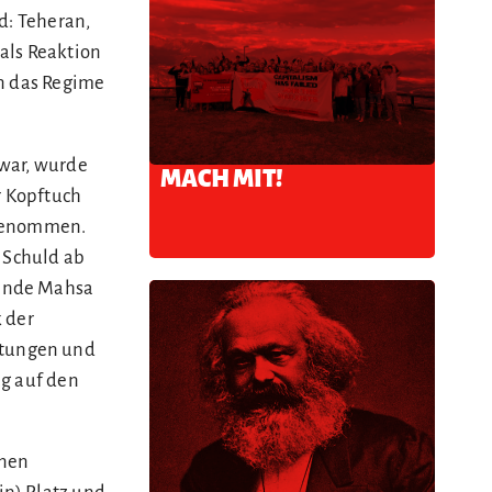
d: Teheran,
als Reaktion
en das Regime
 war, wurde
MACH MIT!
r Kopftuch
tgenommen.
e Schuld ab
hende Mahsa
 der
utungen und
ag auf den
anen