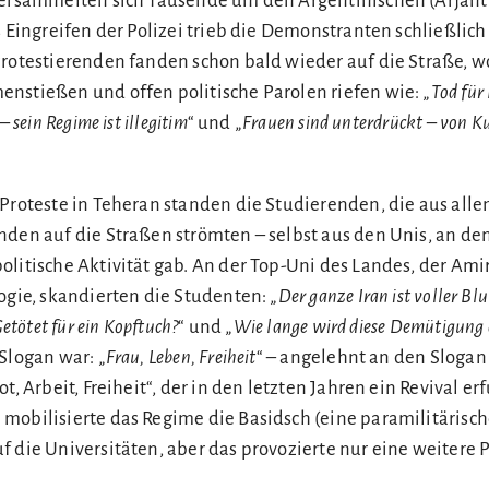
versammelten sich Tausende um den Argentinischen (Arjant
s Eingreifen der Polizei trieb die Demonstranten schließlich
Protestierenden fanden schon bald wieder auf die Straße, w
nstießen und offen politische Parolen riefen wie: „
Tod für
 sein Regime ist illegitim
“ und „
Frauen sind unterdrückt – von Ku
 Proteste in Teheran standen die Studierenden, die aus alle
nden auf die Straßen strömten – selbst aus den Unis, an de
litische Aktivität gab. An der Top-Uni des Landes, der Ami
ogie, skandierten die Studenten: „
Der ganze Iran ist voller Blu
etötet für ein Kopftuch?
“ und „
Wie lange wird diese Demütigung
Slogan war: „
Frau, Leben, Freiheit
“ – angelehnt an den Slogan
t, Arbeit, Freiheit“, der in den letzten Jahren ein Revival er
mobilisierte das Regime die Basidsch (eine paramilitärisc
 die Universitäten, aber das provozierte nur eine weitere P