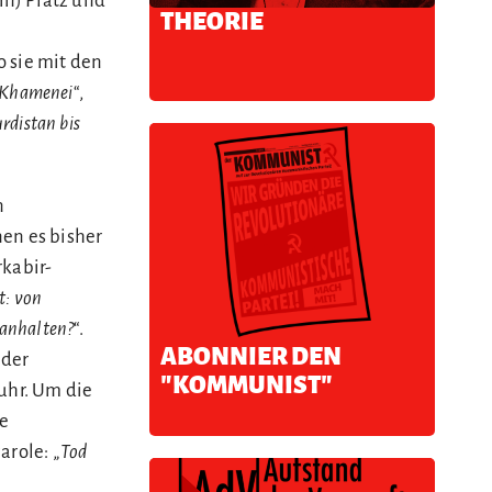
in) Platz und
THEORIE
o sie mit den
 Khamenei
“,
rdistan bis
n
nen es bisher
rkabir-
t: von
 anhalten?
“.
ABONNIER DEN
 der
"KOMMUNIST"
fuhr. Um die
he
arole: „
Tod