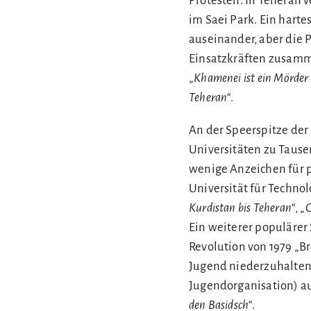
Protesten. In Teheran 
im Saei Park. Ein harte
auseinander, aber die 
Einsatzkräften zusamme
„
Khamenei ist ein Mörder –
Teheran
“.
An der Speerspitze der
Universitäten zu Tause
wenige Anzeichen für po
Universität für Technol
Kurdistan bis Teheran
“, „
G
Ein weiterer populärer 
Revolution von 1979 „Bro
Jugend niederzuhalten 
Jugendorganisation) auf
den Basidsch
“.