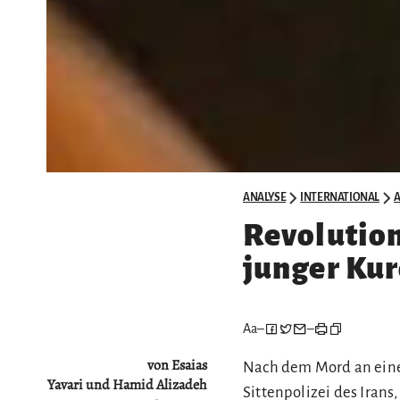
ANALYSE
INTERNATIONAL
A
Revolution
junger Kur
Aa
–
–
von Esaias
Nach dem Mord an einer
Yavari und Hamid Alizadeh
Sittenpolizei des Iran