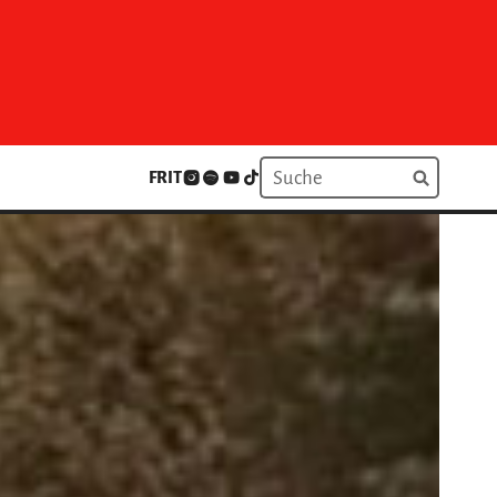
FR
IT