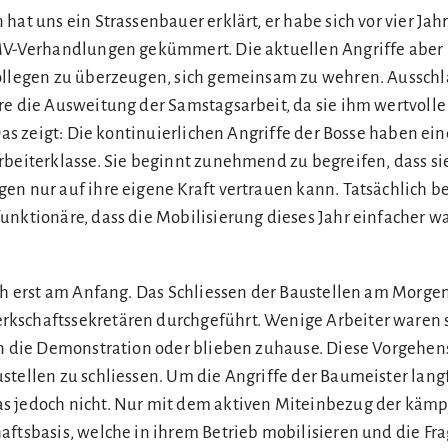
hat uns ein Strassenbauer erklärt, er habe sich vor vier Jah
LMV-Verhandlungen gekümmert. Die aktuellen Angriffe aber
Kollegen zu überzeugen, sich gemeinsam zu wehren. Aussc
re die Ausweitung der Samstagsarbeit, da sie ihm wertvolle 
 Das zeigt: Die kontinuierlichen Angriffe der Bosse haben e
rbeiterklasse. Sie beginnt zunehmend zu begreifen, dass s
en nur auf ihre eigene Kraft vertrauen kann. Tatsächlich b
unktionäre, dass die Mobilisierung dieses Jahr einfacher wa
och erst am Anfang. Das Schliessen der Baustellen am Morg
kschaftssekretären durchgeführt. Wenige Arbeiter waren s
an die Demonstration oder blieben zuhause. Diese Vorgehe
stellen zu schliessen. Um die Angriffe der Baumeister langf
s jedoch nicht. Nur mit dem aktiven Miteinbezug der kämp
aftsbasis, welche in ihrem Betrieb mobilisieren und die Fr