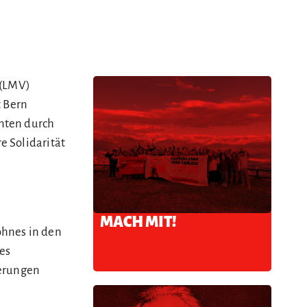
 (LMV)
t Bern
nten durch
e Solidarität
MACH MIT!
ohnes in den
es
derungen