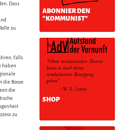
den. Dass
ABONNIER DEN
"KOMMUNIST"
und
olle zu
ren, falls
re haben
gionale
n die Bosse
sen die
tische
SHOP
ngenheit
ozess zu