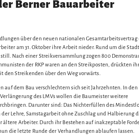
der Berner Bauarbeiter
lungen über den neuen nationalen Gesamtarbeitsvertrag
beiter am 31. Oktober ihre Arbeit nieder. Rund um die Stad
 still. Nach einer Streikversammlung zogen 800 Demonstra
mmunisten der RKP waren an den Streikposten, drückten ihr
it den Streikenden über den Weg vorwärts.
 auf dem Bau verschlechtern sich seit Jahrzehnten. In den
 Verlängerung des LMVs wollen die Baumeister weitere
chbringen. Darunter sind: Das Nichterfüllen des Mindestl
h der Lehre, Samstagarbeit ohne Zuschlag und Halbierung d
 ältere Arbeiter. Durch ihr Bestehen auf inakzeptable For
nun die letzte Runde der Verhandlungen ablaufen lassen.