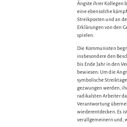
Ängste ihrer Kollegen 
eine ebensolche kämpfe
Streikposten und an d
Erklärungen von den Ge
spielen.
Die Kommunisten begrü
insbesondere den Besch
bis Ende Jahr in den V
bewiesen: Um die Angri
symbolische Streiktage
gezwungen werden, ihr
radikalsten Arbeiter da
Verantwortung überne
wiederentdecken. Es is
verallgemeinern und, wo