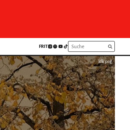
FR
IT
kfk.png