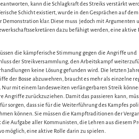
beantworten, kann die Schlagkraft des Streiks verstärkt wer
rische Schicht existiert, wurde in den Gesprächen auf dem
er Demonstration klar. Diese muss jedoch mit Argumenten 
werkschaftssekretären dazu befähigt werden, eine aktive R
ssen die kämpferische Stimmung gegen die Angriffe und
luss der Streikversammlung, den Arbeitskampf weiterzufüh
erhandlungen keine Lösung gefunden wird. Die letzten Jah
ffe der Bosse abzuwehren, braucht es mehr als einzelne re
. Nur mit einem landesweiten verlängerbaren Streik könne
e Angriffe zurückzuziehen. Damit das passieren kann, müs
für sorgen, dass sie für die Weiterführung des Kampfes poli
hmen können. Sie müssen die Kampftraditionen der Verga
t die Aufgabe aller Kommunisten, die Lehren aus diesem Pr
 möglich, eine aktive Rolle darin zu spielen.