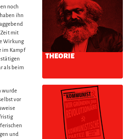
ren noch
 haben ihn
hlaggebend
Zeit mit
ine Wirkung
ie im Kampf
THEORIE
estätigen
r als beim
en wurde
elbst vor
nsweise
ristig
ferischen
agen und