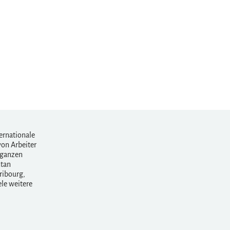
ernationale
von Arbeiter
 ganzen
ntan
ribourg,
ele weitere