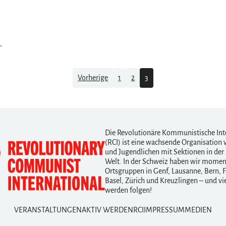
,
Vorherige
1
2
3
Die Revolutionäre Kommunistische Int
(RCI) ist eine wachsende Organisation 
und Jugendlichen mit Sektionen in der
Welt. In der Schweiz haben wir mome
Ortsgruppen in Genf, Lausanne, Bern, F
Basel, Zürich und Kreuzlingen – und vi
werden folgen!
VERANSTALTUNGEN
AKTIV WERDEN
RCI
IMPRESSUM
MEDIEN