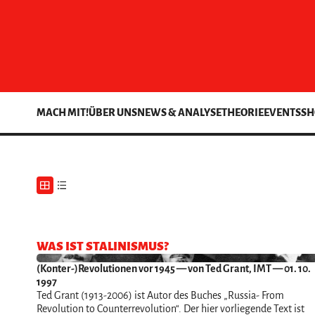
MACH MIT!
ÜBER UNS
NEWS & ANALYSE
THEORIE
EVENTS
SH
WAS IST STALINISMUS?
(Konter-)Revolutionen vor 1945
— von Ted Grant, IMT — 01. 10.
1997
Ted Grant (1913-2006) ist Autor des Buches „Russia- From
Revolution to Counterrevolution“. Der hier vorliegende Text ist