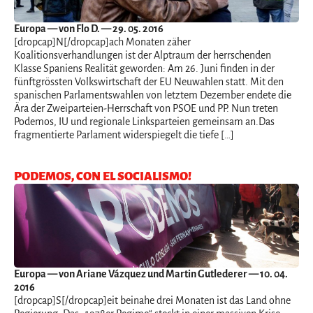
Europa
— von Flo D. — 29. 05. 2016
[dropcap]N[/dropcap]ach Monaten zäher
Koalitionsverhandlungen ist der Alptraum der herrschenden
Klasse Spaniens Realität geworden: Am 26. Juni finden in der
fünftgrössten Volkswirtschaft der EU Neuwahlen statt. Mit den
spanischen Parlamentswahlen von letztem Dezember endete die
Ära der Zweiparteien-Herrschaft von PSOE und PP. Nun treten
Podemos, IU und regionale Linksparteien gemeinsam an.Das
fragmentierte Parlament widerspiegelt die tiefe […]
PODEMOS, CON EL SOCIALISMO!
Europa
— von Ariane Vázquez und Martin Gutlederer — 10. 04.
2016
[dropcap]S[/dropcap]eit beinahe drei Monaten ist das Land ohne