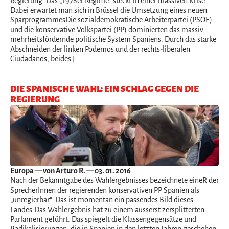
Regierung. Das „1978er Regime“ steckt in einer massiven Krise.
Dabei erwartet man sich in Brüssel die Umsetzung eines neuen
SparprogrammesDie sozialdemokratische Arbeiterpartei (PSOE)
und die konservative Volkspartei (PP) dominierten das massiv
mehrheitsfördernde politische System Spaniens. Durch das starke
Abschneiden der linken Podemos und der rechts-liberalen
Ciudadanos, beides […]
DIE SPANISCHE WAHL: EIN SCHLAG GEGEN DIE
REGIERUNG
Europa
— von Arturo R. — 03. 01. 2016
Nach der Bekanntgabe des Wahlergebnisses bezeichnete eineR der
SprecherInnen der regierenden konservativen PP Spanien als
„unregierbar“. Das ist momentan ein passendes Bild dieses
Landes.Das Wahlergebnis hat zu einem äusserst zersplitterten
Parlament geführt. Das spiegelt die Klassengegensätze und
Radikalisierungen, die in Spanien in den letzten Jahren geschehen