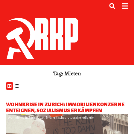
Tag: Mieten
WOHNKRISE IN ZÜRICH: IMMOBILIENKONZERNE
ENTEIGNEN, SOZIALISMUS ERKÄMPFEN
Wohndemo in Zürich 2025. Bild: kritisches fotografie kollektiv.