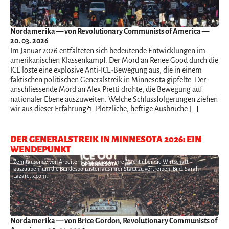
Nordamerika
— von Revolutionary Communists of America —
20. 03. 2026
Im Januar 2026 entfalteten sich bedeutende Entwicklungen im
amerikanischen Klassenkampf. Der Mord an Renee Good durch die
ICE löste eine explosive Anti-ICE-Bewegung aus, die in einem
faktischen politischen Generalstreik in Minnesota gipfelte. Der
anschliessende Mord an Alex Pretti drohte, die Bewegung auf
nationaler Ebene auszuweiten. Welche Schlussfolgerungen ziehen
wir aus dieser Erfahrung?1. Plötzliche, heftige Ausbrüche […]
DER GENERALSTREIK IN MINNESOTA 2026: EIN
WENDEPUNKT
Zehntausende von Arbeitern beschlossen, ihre Macht über die Wirtschaft
auszuüben, um die Bundespolizisten aus ihrer Stadt zu vertreiben. Bild: Sarah
Lazare, x.com.
Nordamerika
— von Brice Gordon, Revolutionary Communists of