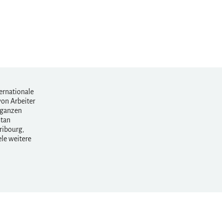
ernationale
von Arbeiter
 ganzen
ntan
ribourg,
ele weitere