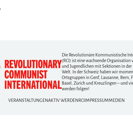
n
Die Revolutionäre Kommunistische Int
(RCI) ist eine wachsende Organisation 
und Jugendlichen mit Sektionen in der
Welt. In der Schweiz haben wir mome
Ortsgruppen in Genf, Lausanne, Bern, F
Basel, Zürich und Kreuzlingen – und vi
werden folgen!
VERANSTALTUNGEN
AKTIV WERDEN
RCI
IMPRESSUM
MEDIEN