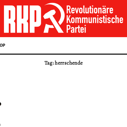
OP
Tag: herrschende
n