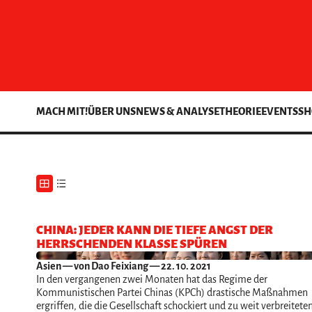
MACH MIT!
ÜBER UNS
NEWS & ANALYSE
THEORIE
EVENTS
SH
CHINA: JEDER KANN DIE TIEFE ANGST DER
HERRSCHENDEN KLASSE SPÜREN
Asien
— von Dao Feixiang — 22. 10. 2021
In den vergangenen zwei Monaten hat das Regime der
Kommunistischen Partei Chinas (KPCh) drastische Maßnahmen
ergriffen, die die Gesellschaft schockiert und zu weit verbreitete