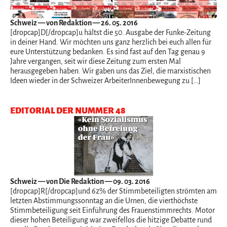
Schweiz
— von Redaktion — 26. 05. 2016
[dropcap]D[/dropcap]u hältst die 50. Ausgabe der Funke-Zeitung
in deiner Hand. Wir möchten uns ganz herzlich bei euch allen für
eure Unterstützung bedanken. Es sind fast auf den Tag genau 9
Jahre vergangen, seit wir diese Zeitung zum ersten Mal
herausgegeben haben. Wir gaben uns das Ziel, die marxistischen
Ideen wieder in der Schweizer ArbeiterInnenbewegung zu […]
EDITORIAL DER NUMMER 48
Schweiz
— von Die Redaktion — 09. 03. 2016
[dropcap]R[/dropcap]und 62% der Stimmbeteiligten strömten am
letzten Abstimmungssonntag an die Urnen, die vierthöchste
Stimmbeteiligung seit Einführung des Frauenstimmrechts. Motor
dieser hohen Beteiligung war zweifellos die hitzige Debatte rund