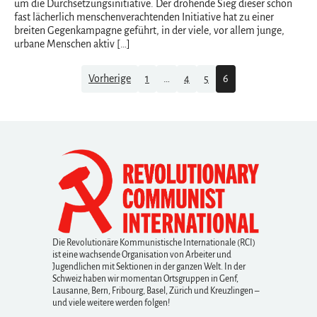
um die Durchsetzungsinitiative. Der drohende Sieg dieser schon
fast lächerlich menschenverachtenden Initiative hat zu einer
breiten Gegenkampagne geführt, in der viele, vor allem junge,
urbane Menschen aktiv […]
Navigation
Vorherige
1
…
4
5
6
Die Revolutionäre Kommunistische Internationale (RCI)
ist eine wachsende Organisation von Arbeiter und
Jugendlichen mit Sektionen in der ganzen Welt. In der
Schweiz haben wir momentan Ortsgruppen in Genf,
Lausanne, Bern, Fribourg, Basel, Zürich und Kreuzlingen –
und viele weitere werden folgen!