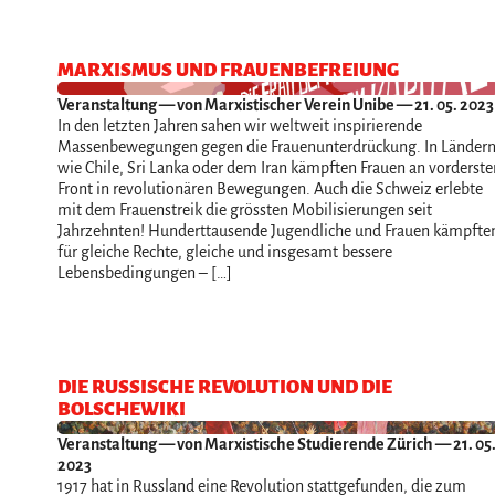
MARXISMUS UND FRAUENBEFREIUNG
Veranstaltung
— von Marxistischer Verein Unibe — 21. 05. 2023
In den letzten Jahren sahen wir weltweit inspirierende
Massenbewegungen gegen die Frauenunterdrückung. In Länder
wie Chile, Sri Lanka oder dem Iran kämpften Frauen an vorderste
Front in revolutionären Bewegungen. Auch die Schweiz erlebte
mit dem Frauenstreik die grössten Mobilisierungen seit
Jahrzehnten! Hunderttausende Jugendliche und Frauen kämpfte
für gleiche Rechte, gleiche und insgesamt bessere
Lebensbedingungen – […]
DIE RUSSISCHE REVOLUTION UND DIE
BOLSCHEWIKI
Veranstaltung
— von Marxistische Studierende Zürich — 21. 05
2023
1917 hat in Russland eine Revolution stattgefunden, die zum