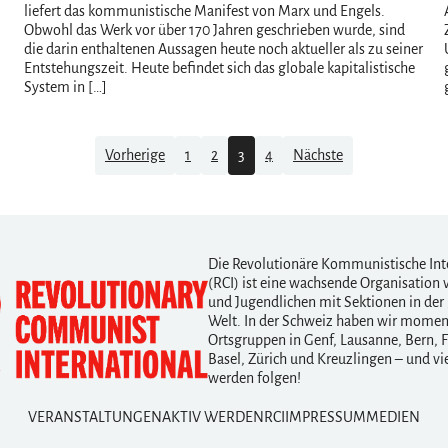
liefert das kommunistische Manifest von Marx und Engels.
Obwohl das Werk vor über 170 Jahren geschrieben wurde, sind
die darin enthaltenen Aussagen heute noch aktueller als zu seiner
Entstehungszeit. Heute befindet sich das globale kapitalistische
System in […]
Vorherige
1
2
3
4
Nächste
Die Revolutionäre Kommunistische Int
(RCI) ist eine wachsende Organisation 
und Jugendlichen mit Sektionen in der
Welt. In der Schweiz haben wir mome
Ortsgruppen in Genf, Lausanne, Bern, F
Basel, Zürich und Kreuzlingen – und vi
werden folgen!
VERANSTALTUNGEN
AKTIV WERDEN
RCI
IMPRESSUM
MEDIEN