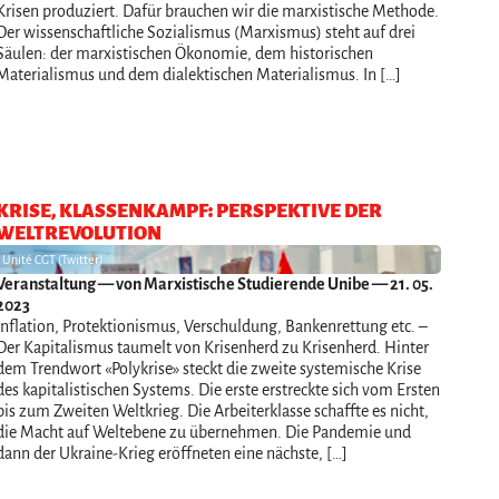
Krisen produziert. Dafür brauchen wir die marxistische Methode.
Der wissenschaftliche Sozialismus (Marxismus) steht auf drei
Säulen: der marxistischen Ökonomie, dem historischen
Materialismus und dem dialektischen Materialismus. In […]
KRISE, KLASSENKAMPF: PERSPEKTIVE DER
WELTREVOLUTION
Unité CGT (Twitter)
Veranstaltung
— von Marxistische Studierende Unibe — 21. 05.
2023
Inflation, Protektionismus, Verschuldung, Bankenrettung etc. –
Der Kapitalismus taumelt von Krisenherd zu Krisenherd. Hinter
dem Trendwort «Polykrise» steckt die zweite systemische Krise
des kapitalistischen Systems. Die erste erstreckte sich vom Ersten
bis zum Zweiten Weltkrieg. Die Arbeiterklasse schaffte es nicht,
die Macht auf Weltebene zu übernehmen. Die Pandemie und
dann der Ukraine-Krieg eröffneten eine nächste, […]