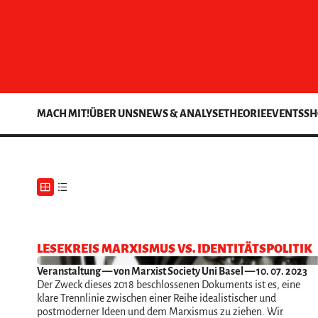
MACH MIT!
ÜBER UNS
NEWS & ANALYSE
THEORIE
EVENTS
SH
LESEKREIS MARXISMUS VS. IDENTITÄTSPOLITIK
Veranstaltung
— von Marxist Society Uni Basel — 10. 07. 2023
Der Zweck dieses 2018 beschlossenen Dokuments ist es, eine
klare Trennlinie zwischen einer Reihe idealistischer und
postmoderner Ideen und dem Marxismus zu ziehen. Wir