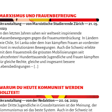
MARXISMUS UND FRAUENBEFREIUNG
Veranstaltung
— von Marxistische Studierende Zürich — 21. 05.
2023
In den letzten Jahren sahen wir weltweit inspirierende
Massenbewegungen gegen die Frauenunterdrückung. In Ländern
wie Chile, Sri Lanka oder dem Iran kämpften Frauen an vorderster
Front in revolutionären Bewegungen. Auch die Schweiz erlebte
mit dem Frauenstreik die grössten Mobilisierungen seit
Jahrzehnten! Hunderttausende Jugendliche und Frauen kämpften
für gleiche Rechte, gleiche und insgesamt bessere
Lebensbedingungen – […]
WARUM DU HEUTE KOMMUNIST WERDEN
SOLLTEST!
Veranstaltung
— von der Redaktion — 20. 04. 2023
Jeder Dritte Jugendliche in Grossbritannien ist der Meinung, der
Kommunismus sei das beste System. Auch in der Schweiz ist