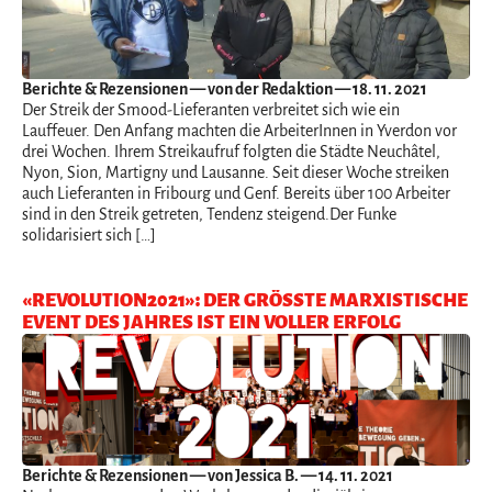
Berichte & Rezensionen
— von der Redaktion — 18. 11. 2021
Der Streik der Smood-Lieferanten verbreitet sich wie ein
Lauffeuer. Den Anfang machten die ArbeiterInnen in Yverdon vor
drei Wochen. Ihrem Streikaufruf folgten die Städte Neuchâtel,
Nyon, Sion, Martigny und Lausanne. Seit dieser Woche streiken
auch Lieferanten in Fribourg und Genf. Bereits über 100 Arbeiter
sind in den Streik getreten, Tendenz steigend.Der Funke
solidarisiert sich […]
«REVOLUTION2021»: DER GRÖSSTE MARXISTISCHE
EVENT DES JAHRES IST EIN VOLLER ERFOLG
Berichte & Rezensionen
— von Jessica B. — 14. 11. 2021