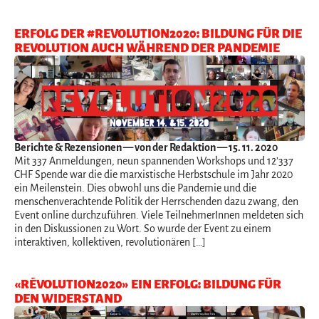
ERFOLG DER #REVOLUTION2020: BILDUNG FÜR DIE
REVOLUTION AUCH WÄHREND DER PANDEMIE
Berichte & Rezensionen
— von der Redaktion — 15. 11. 2020
Mit 337 Anmeldungen, neun spannenden Workshops und 12’337
CHF Spende war die die marxistische Herbstschule im Jahr 2020
ein Meilenstein. Dies obwohl uns die Pandemie und die
menschenverachtende Politik der Herrschenden dazu zwang, den
Event online durchzuführen. Viele TeilnehmerInnen meldeten sich
in den Diskussionen zu Wort. So wurde der Event zu einem
interaktiven, kollektiven, revolutionären […]
«RÉVOLUTION2020» EIN ERFOLG: BILDUNG FÜR
DEN WIDERSTAND