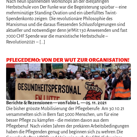
Nach neun spannenden Workshops an der diesjährigen
Herbstschule von Der Funke war die Begeisterung spürbar – eine
mehrminütige Standing Ovation und ein überfülltes Twint-
Spendenkonto zeigen: Die revolutionäre Philosophie des
Marxismus und die daraus fliessenden Schlussfolgerungen sind
aktueller und notwendiger denn je!Mit 130 Anwesenden und fast
7000 CHF Spende war die marxistische Herbstschule –
Revolution2021 – […]
PFLEGEDEMO: VON DER WUT ZUR ORGANISATION!
Berichte & Rezensionen
— von Fabio L. — 05. 11. 2021
Die bisher grösste Mobilisierung der Pflegeberufe: Am 30.10.21
versammelten sich in Bern fast 5000 Menschen, um für eine
besser Pflege zu kämpfen - die meisten davon aus dem
Pflegeberuf. Nach vielen Jahren der prekären Arbeitsbedingungen
haben die Pflegenden genug und beginnen sich zu wehren.Die