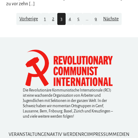
zu vor zehn […]
Navigation
Vorherige
1
2
3
4
5
…
9
Nächste
Die Revolutionäre Kommunistische Internationale (RCI)
ist eine wachsende Organisation von Arbeiter und
Jugendlichen mit Sektionen in der ganzen Welt. In der
Schweiz haben wir momentan Ortsgruppen in Genf,
Lausanne, Bern, Fribourg, Basel, Zürich und Kreuzlingen –
und viele weitere werden folgen!
VERANSTALTUNGEN
AKTIV WERDEN
RCI
IMPRESSUM
MEDIEN