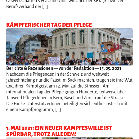
Gewerkschaften VPOD und Unia wie auch der SBK (Schweizer
Berufsverband der […]
KÄMPFERISCHER TAG DER PFLEGE
Berichte & Rezensionen
— von der Redaktion — 15. 05. 2021
Nachdem die Pflegenden in der Schweiz und weltweit
jahrzehntelang nur die Faust im Sack machten, trugen sie ihre Wut
und ihren Kampfgeist am 12. Mai auf die Strassen. Am
internationalen Tag der Pflege gingen Hunderte, teilweise über
Tausend PflegerInnen in Bern, Basel und Zürich auf die Strasse.
Die Funke-UnterstützerInnen beteiligten sich enthusiastisch mit
einem Kampfprogramm, […]
1. MAI 2021: EIN NEUER KAMPFESWILLE IST
SPÜRBAR, TROTZ ALLEDEM!