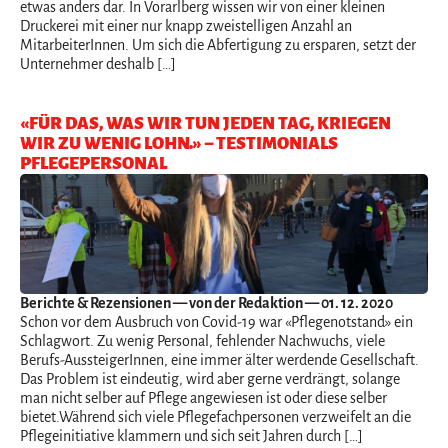
etwas anders dar. In Vorarlberg wissen wir von einer kleinen
Druckerei mit einer nur knapp zweistelligen Anzahl an
MitarbeiterInnen. Um sich die Abfertigung zu ersparen, setzt der
Unternehmer deshalb […]
«FÜR DAS, WAS WIR TUN JEDEN TAG, KRIEGEN
WIR ZU WENIG LOHN.» – TESTIMONIALS
PFLEGEPERSONAL
Berichte & Rezensionen
— von der Redaktion — 01. 12. 2020
Schon vor dem Ausbruch von Covid-19 war «Pflegenotstand» ein
Schlagwort. Zu wenig Personal, fehlender Nachwuchs, viele
Berufs-AussteigerInnen, eine immer älter werdende Gesellschaft.
Das Problem ist eindeutig, wird aber gerne verdrängt, solange
man nicht selber auf Pflege angewiesen ist oder diese selber
bietet.Während sich viele Pflegefachpersonen verzweifelt an die
Pflegeinitiative klammern und sich seit Jahren durch […]