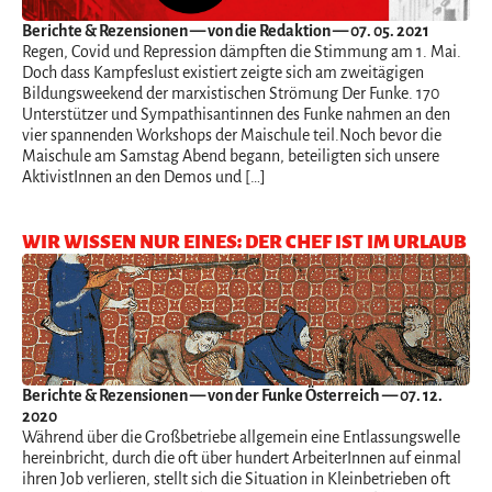
Berichte & Rezensionen
— von die Redaktion — 07. 05. 2021
Regen, Covid und Repression dämpften die Stimmung am 1. Mai.
Doch dass Kampfeslust existiert zeigte sich am zweitägigen
Bildungsweekend der marxistischen Strömung Der Funke. 170
Unterstützer und Sympathisantinnen des Funke nahmen an den
vier spannenden Workshops der Maischule teil.Noch bevor die
Maischule am Samstag Abend begann, beteiligten sich unsere
AktivistInnen an den Demos und […]
WIR WISSEN NUR EINES: DER CHEF IST IM URLAUB
Berichte & Rezensionen
— von der Funke Österreich — 07. 12.
2020
Während über die Großbetriebe allgemein eine Entlassungswelle
hereinbricht, durch die oft über hundert ArbeiterInnen auf einmal
ihren Job verlieren, stellt sich die Situation in Kleinbetrieben oft